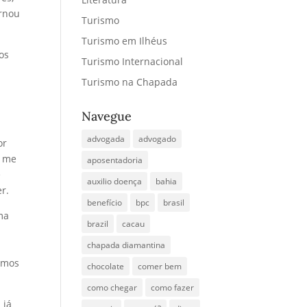
ornou
Turismo
Turismo em Ilhéus
os
Turismo Internacional
Turismo na Chapada
Navegue
advogada
advogado
or
a me
aposentadoria
e
auxilio doença
bahia
r.
benefício
bpc
brasil
ma
brazil
cacau
chapada diamantina
amos
chocolate
comer bem
como chegar
como fazer
 já