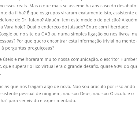
ocessos reais. Mas o que mais se assemelha aos caso do desabafo
te da filha? É que os grupos viraram exatamente isto, assistente 
elefone de Dr. fulano? Alguém tem este modelo de petição? Algué
 na Vara hoje? Qual o endereço do Juizado? Entro com liberdade
Google ou no site da OAB ou numa simples ligação ou nos livros, m
ssoas? Por que quero encontrar esta informação trivial na mente
s à perguntas preguiçosas?
e úteis e melhoraram muito nossa comunicação, o escritor Humbe
t, que superar o lixo virtual era o grande desafio, quase 90% do qu
.
ncias que nos tragam algo de novo. Não sou oráculo por isso ando
sistente pessoal de ninguém, não sou Deus, não sou Oráculo e o
inha” para ser vivido e experimentado.