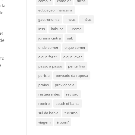
como ir
como é?
dicas
 da
educação financeira
de
m
gastronomia
ilheus
ilhéus
inss
Itabuna
jurema
as
jurema cintra
oab
 de
onde comer
o que comer
o que fazer
o que levar
rto
e
passo a passo
pente fino
perícia
povoado da raposa
praias
previdencia
restaurantes
revisao
roteiro
south of bahia
sul da bahia
turismo
viagem
é bom?