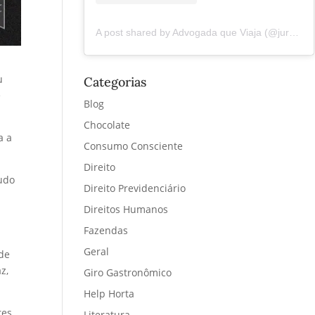
A post shared by Advogada que Viaja (@juremacintra)
u
Categorias
e
Blog
Chocolate
a a
Consumo Consciente
Direito
tudo
Direito Previdenciário
Direitos Humanos
Fazendas
Geral
de
z,
Giro Gastronômico
Help Horta
es,
Literatura