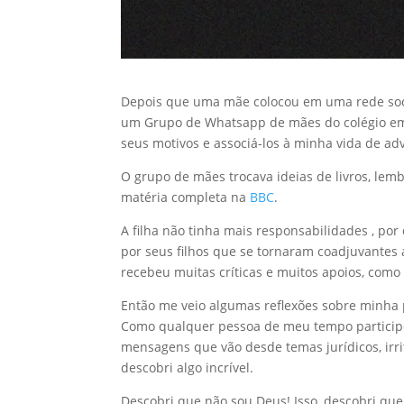
Depois que uma mãe colocou em uma rede social
um Grupo de Whatsapp de mães do colégio em q
seus motivos e associá-los à minha vida de ad
O grupo de mães trocava ideias de livros, lem
matéria completa na
BBC
.
A filha não tinha mais responsabilidades , por
por seus filhos que se tornaram coadjuvantes 
recebeu muitas críticas e muitos apoios, como
Então me veio algumas reflexões sobre minha
Como qualquer pessoa de meu tempo participo
mensagens que vão desde temas jurídicos, irr
descobri algo incrível.
Descobri que não sou Deus! Isso, descobri que