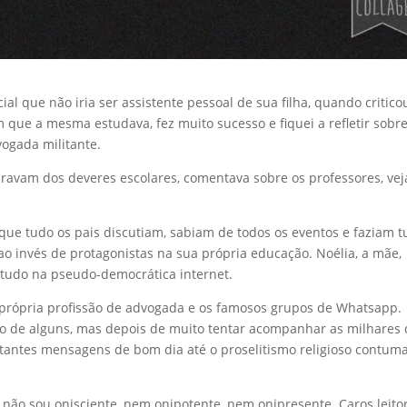
 que não iria ser assistente pessoal de sua filha, quando critico
ue a mesma estudava, fez muito sucesso e fiquei a refletir sobr
vogada militante.
bravam dos deveres escolares, comentava sobre os professores, vej
 que tudo os pais discutiam, sabiam de todos os eventos e faziam 
ao invés de protagonistas na sua própria educação. Noélia, a mãe,
 tudo na pseudo-democrática internet.
 própria profissão de advogada e os famosos grupos de Whatsapp.
 de alguns, mas depois de muito tentar acompanhar as milhares 
itantes mensagens de bom dia até o proselitismo religioso contuma
 não sou onisciente, nem onipotente, nem onipresente. Caros leitor