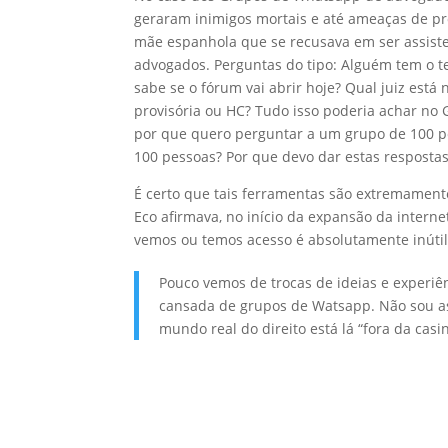
geraram inimigos mortais e até ameaças de pr
mãe espanhola que se recusava em ser assisten
advogados. Perguntas do tipo: Alguém tem o t
sabe se o fórum vai abrir hoje? Qual juiz está
provisória ou HC? Tudo isso poderia achar no 
por que quero perguntar a um grupo de 100 pe
100 pessoas? Por que devo dar estas resposta
É certo que tais ferramentas são extremament
Eco afirmava, no início da expansão da interne
vemos ou temos acesso é absolutamente inútil
Pouco vemos de trocas de ideias e experiê
cansada de grupos de Watsapp. Não sou as
mundo real do direito está lá “fora da cas