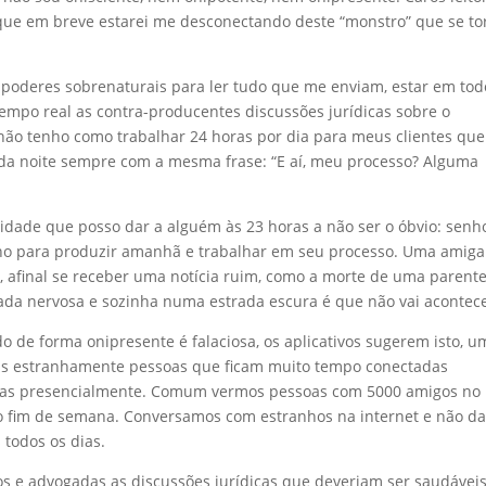
ue em breve estarei me desconectando deste “monstro” que se t
 poderes sobrenaturais para ler tudo que me enviam, estar em tod
po real as contra-producentes discussões jurídicas sobre o
ão tenho como trabalhar 24 horas por dia para meus clientes que
a noite sempre com a mesma frase: “E aí, meu processo? Alguma
idade que posso dar a alguém às 23 horas a não ser o óbvio: senh
no para produzir amanhã e trabalhar em seu processo. Uma amig
e, afinal se receber uma notícia ruim, como a morte de uma parent
gada nervosa e sozinha numa estrada escura é que não vai acontece
o de forma onipresente é falaciosa, os aplicativos sugerem isto, u
as estranhamente pessoas que ficam muito tempo conectadas
adas presencialmente. Comum vermos pessoas com 5000 amigos no
o fim de semana. Conversamos com estranhos na internet e não d
todos os dias.
 e advogadas as discussões jurídicas que deveriam ser saudáveis