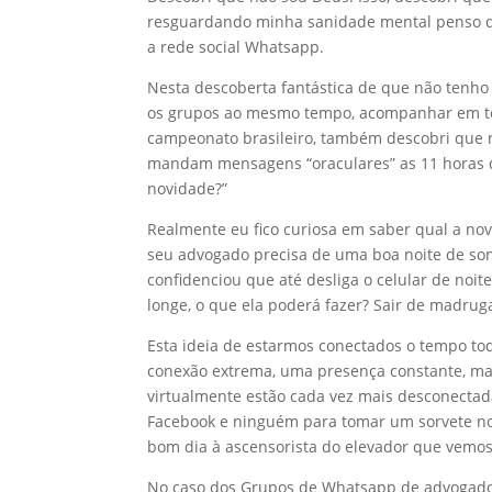
resguardando minha sanidade mental penso q
a rede social Whatsapp.
Nesta descoberta fantástica de que não tenho
os grupos ao mesmo tempo, acompanhar em tem
campeonato brasileiro, também descobri que n
mandam mensagens “oraculares” as 11 horas d
novidade?”
Realmente eu fico curiosa em saber qual a nov
seu advogado precisa de uma boa noite de so
confidenciou que até desliga o celular de noit
longe, o que ela poderá fazer? Sair de madru
Esta ideia de estarmos conectados o tempo tod
conexão extrema, uma presença constante, m
virtualmente estão cada vez mais desconect
Facebook e ninguém para tomar um sorvete n
bom dia à ascensorista do elevador que vemos 
No caso dos Grupos de Whatsapp de advogados