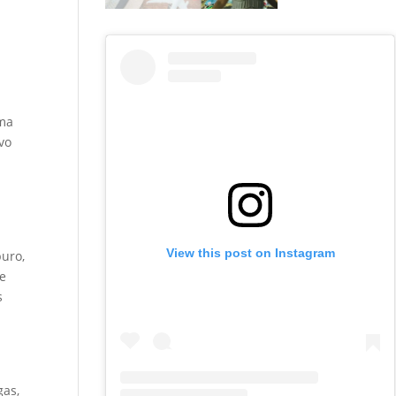
uma
vo
View this post on Instagram
puro,
se
s
gas,