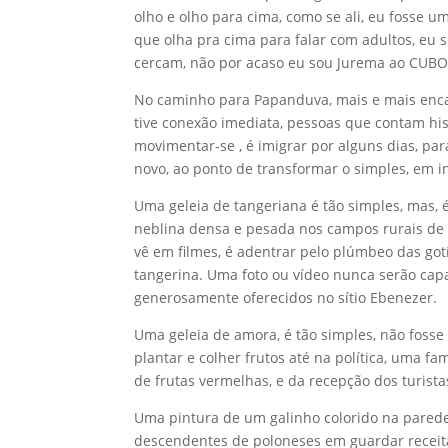
olho e olho para cima, como se ali, eu fosse 
que olha pra cima para falar com adultos, eu 
cercam, não por acaso eu sou Jurema ao CUBO, 
No caminho para Papanduva, mais e mais enc
tive conexão imediata, pessoas que contam his
movimentar-se , é imigrar por alguns dias, para
novo, ao ponto de transformar o simples, em in
Uma geleia de tangeriana é tão simples, mas, é
neblina densa e pesada nos campos rurais de 
vê em filmes, é adentrar pelo plúmbeo das gotíc
tangerina. Uma foto ou vídeo nunca serão cap
generosamente oferecidos no sítio Ebenezer.
Uma geleia de amora, é tão simples, não fosse
plantar e colher frutos até na política, uma fa
de frutas vermelhas, e da recepção dos turist
Uma pintura de um galinho colorido na parede 
descendentes de poloneses em guardar receit