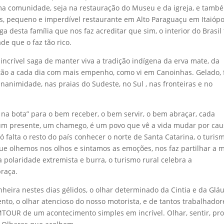
 uma comunidade, seja na restauração do Museu e da igreja, e tamb
Lis, pequeno e imperdível restaurante em Alto Paraguaçu em Itaiópol
aga desta família que nos faz acreditar que sim, o interior do Brasil
de que o faz tão rico.
incrível saga de manter viva a tradição indígena da erva mate, da
tão a cada dia com mais empenho, como vi em Canoinhas. Gelado, f
nanimidade, nas praias do Sudeste, no Sul , nas fronteiras e no
a bota” para o bem receber, o bem servir, o bem abraçar, cada
 um presente, um chamego, é um povo que vê a vida mudar por ca
ó falta o resto do país conhecer o norte de Santa Catarina, o turis
ue olhemos nos olhos e sintamos as emoções, nos faz partilhar a 
 polaridade extremista e burra, o turismo rural celebra a
raça.
heira nestes dias gélidos, o olhar determinado da Cintia e da Gláu
nto, o olhar atencioso do nosso motorista, e de tantos trabalhador
MTOUR de um acontecimento simples em incrível. Olhar, sentir, pro