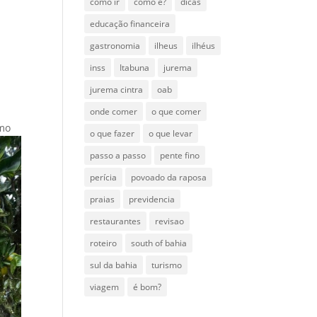
como ir
como é?
dicas
educação financeira
gastronomia
ilheus
ilhéus
inss
Itabuna
jurema
jurema cintra
oab
onde comer
o que comer
smo
o que fazer
o que levar
passo a passo
pente fino
perícia
povoado da raposa
praias
previdencia
restaurantes
revisao
roteiro
south of bahia
sul da bahia
turismo
viagem
é bom?