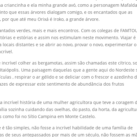
uma criancinha e ela minha grande avó, como a personagem Mafalda
sinto que essas árvores dialogam comigo, e os encantados que as
por que até meu Orixá é Iroko, a grande árvore.
antados verdes, mais e mais encontros. Com os colegas de FAMTO
tórias e estórias e assim nos estimulam neste movimento. Viajar é
 locais distantes e se abrir ao novo, provar o novo, experimentar o
crível.
 incrível colher as bergamotas, assim são chamadas este cítrico, s
Itaiópolis. Uma paisagem daquelas que a gente aqui do Nordeste 
ulas , respirar o ar gélido e se deliciar com o frescor e azedinho 
azes de expressar este sentimento de abundância dos frutos
 a incrível história de uma mulher agricultora que teve a coragem 
mília sozinha cuidando das ovelhas, do pasto, da horta, da agricultu
as como foi no Sítio Campina em Monte Castelo.
é tão simples, não fosse a incrível habilidade de uma família de
as de seus antepassados por mais de um século, não fossem as m