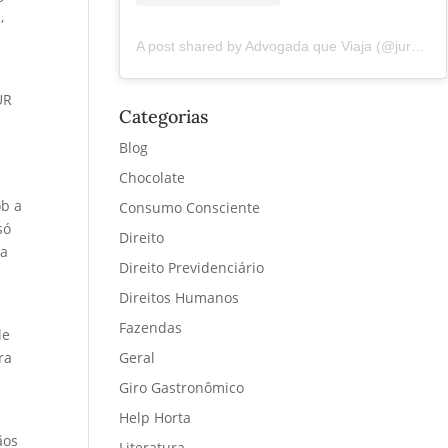
,
A post shared by Advogada que Viaja (@juremacintra)
UR
Categorias
Blog
Chocolate
ob a
Consumo Consciente
só
Direito
da
Direito Previdenciário
Direitos Humanos
Fazendas
de
ra
Geral
Giro Gastronômico
Help Horta
ãos
Literatura