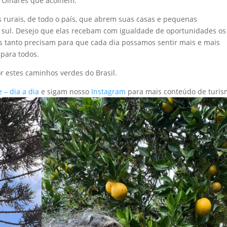
o. Olhares que acolhem.
 rurais, de todo o país, que abrem suas casas e pequenas
 à sul. Desejo que elas recebam com igualdade de oportunidades os
as tanto precisam para que cada dia possamos sentir mais e mais
 para todos.
or estes caminhos verdes do Brasil.
 – dia a dia
e sigam nosso
Instagram
para mais conteúdo de turi