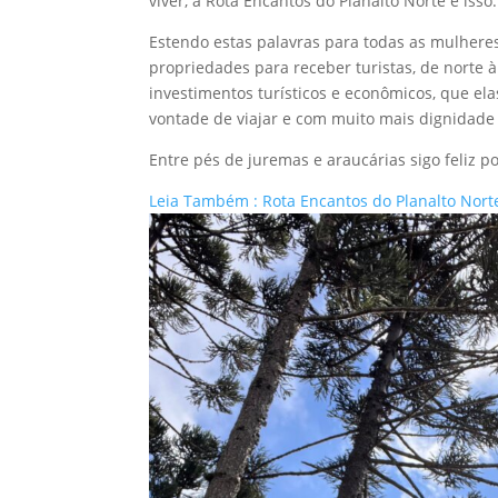
viver, a Rota Encantos do Planalto Norte é iss
Estendo estas palavras para todas as mulheres
propriedades para receber turistas, de norte
investimentos turísticos e econômicos, que el
vontade de viajar e com muito mais dignidade
Entre pés de juremas e araucárias sigo feliz p
Leia Também : Rota Encantos do Planalto Norte