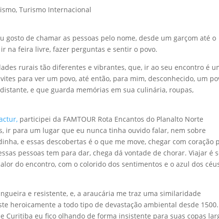
rismo
,
Turismo Internacional
 Eu gosto de chamar as pessoas pelo nome, desde um garçom até o
r na feira livre, fazer perguntas e sentir o povo.
ades rurais tão diferentes e vibrantes, que, ir ao seu encontro é 
nvites para ver um povo, até então, para mim, desconhecido, um po
m distante, e que guarda memórias em sua culinária, roupas,
actur,
participei da FAMTOUR Rota Encantos do Planalto Norte
os, ir para um lugar que eu nunca tinha ouvido falar, nem sobre
nadinha, e essas descobertas é o que me move, chegar com coração 
essas pessoas tem para dar, chega dá vontade de chorar. Viajar é 
lor do encontro, com o colorido dos sentimentos e o azul dos céu
ngueira e resistente, e, a araucária me traz uma similaridade
esiste heroicamente a todo tipo de devastação ambiental desde 1500.
Curitiba eu fico olhando de forma insistente para suas copas lar