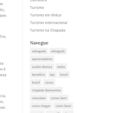
ém
Turismo
is,
Turismo em Ilhéus
 tem
Turismo Internacional
Turismo na Chapada
rio,
Navegue
advogada
advogado
aposentadoria
usa
auxilio doença
bahia
mo é
mesa
benefício
bpc
brasil
brazil
cacau
chapada diamantina
cia,
chocolate
comer bem
es,
como chegar
como fazer
var,