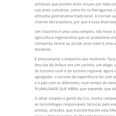
artísticas que pintam artes visuais por toda
nas artes culinárias, como foi no Pierogarnia 
altíssima gastronomia tradicional. A incrível s
charme tão brasileiro, por que é essa diversida
Um chazinho é uma coisa simples, não fosse a 
agricultura regenerativa que os produtores es
chimarrão, tereré ou picolé, erva mate é uma u
Nordeste.
É emocionante o empenho das mulheres “faca n
descida do ônibus era um carinho, um afago,
do turismo rural e do turismo regional, agora s
agregador, o turismo de experiência faz com q
e o pão com os diferentes, num tempo de tanta
PLURALIDADE QUE VIBRA, que expande, que ab
O olhar simples e gentil da Cris, minha compan
as turismólogas responsáveis técnicas pelo eve
artistas, artesãos, que transformaram esta FA