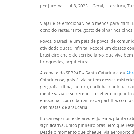
por
Jurema
|
jul 8, 2025
|
Geral
,
Literatura
,
Tu
Viajar é se emocionar, pelo menos para mim.
dono do restaurante, gosto de olhar nos olhos, i
Povos, o Brasil é um país de povos, de comunid
atividade quase infinita. Recebi um desses co
brasileiro cheio de sorriso largo, que vive be
brinquedos, arquitetura.
A convite do SEBRAE – Santa Catarina e da
Abr
Catarinense; pois é, viajar tem desses mistéri
geografia, clima, cultura, nadinha, nadinha, 
mente vazia, e só receber, receber e o quanto 
emocionar com o tamanho da partilha, com o ca
das matas de araucária.
Eu carrego nome de árvore, Jurema, planta cati
significativa, único pinheiro brasileiro que r
Desde o momento que cheguei via aeroporto de 