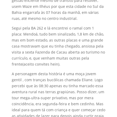
gestão eficiente mesmo de trânsito para resolver,
usem Waze em Ilhéus por que esta cidade no Sul da
Bahia engarrafa às 07 horas da manhã, em várias
ruas, até mesmo no centro industrial.
Segui pela BA 262 e lá encontrei o ramal com 1
placa: Mendoá, tudo bem sinalizado, 1,8 km de chão,
mas em bom estado, as outras placas e uma grande
casa mostravam que eu tinha chegado, ansiosa pela
visita a sexta Fazenda de Cacau aberta ao turismo no
currículo, e, que venham muitas outras pela
frente(aceito convites hein).
A personagem desta história é uma moça jovem
gentil , com tranças bucólicas chamada Eliane. Logo
percebi que às 08:30 apenas eu tinha marcado essa
aventura rural nas terras grapiúnas. Posso dizer, um
tour mega-ultra-super privativo, mas por mera
coincidência, era segunda-feira e bem cedinho. Mas
ideal para quem tá com criança e quer começar cedo
as atividades de lazer para depois ainda curtir praia.