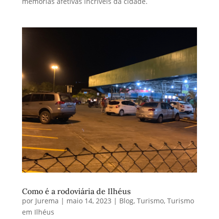
memórias afetivas incríveis da cidade.
Como é a rodoviária de Ilhéus
por
Jurema
|
maio 14, 2023
|
Blog
,
Turismo
,
Turismo
em Ilhéus