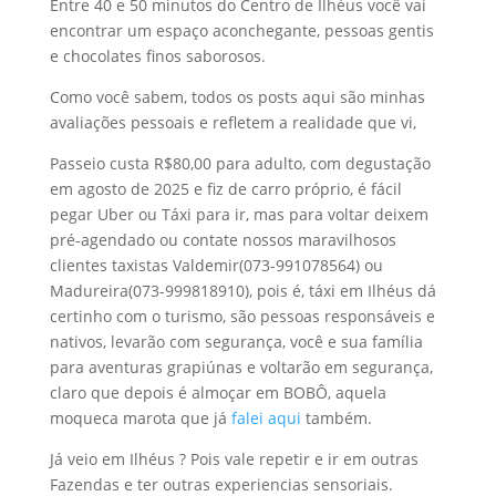
Entre 40 e 50 minutos do Centro de Ilhéus você vai
encontrar um espaço aconchegante, pessoas gentis
e chocolates finos saborosos.
Como você sabem, todos os posts aqui são minhas
avaliações pessoais e refletem a realidade que vi,
Passeio custa R$80,00 para adulto, com degustação
em agosto de 2025 e fiz de carro próprio, é fácil
pegar Uber ou Táxi para ir, mas para voltar deixem
pré-agendado ou contate nossos maravilhosos
clientes taxistas Valdemir(073-991078564) ou
Madureira(073-999818910), pois é, táxi em Ilhéus dá
certinho com o turismo, são pessoas responsáveis e
nativos, levarão com segurança, você e sua família
para aventuras grapiúnas e voltarão em segurança,
claro que depois é almoçar em BOBÔ, aquela
moqueca marota que já
falei aqui
também.
Já veio em Ilhéus ? Pois vale repetir e ir em outras
Fazendas e ter outras experiencias sensoriais.