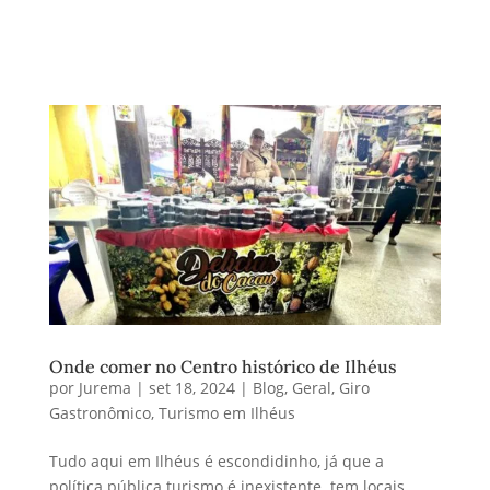
Onde comer no Centro histórico de Ilhéus
por
Jurema
|
set 18, 2024
|
Blog
,
Geral
,
Giro
Gastronômico
,
Turismo em Ilhéus
Tudo aqui em Ilhéus é escondidinho, já que a
política pública turismo é inexistente. tem locais