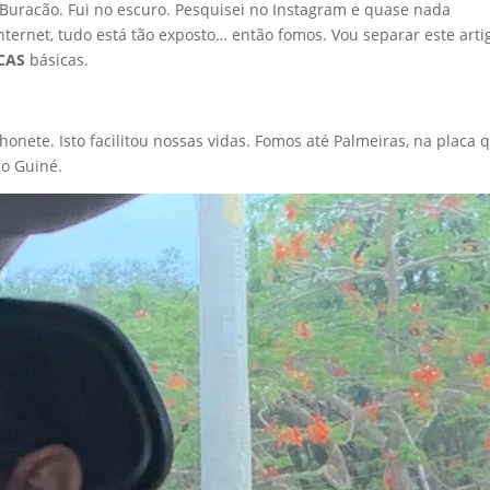
 Buracão. Fui no escuro. Pesquisei no Instagram e quase nada
nternet, tudo está tão exposto… então fomos. Vou separar este arti
CAS
básicas.
nete. Isto facilitou nossas vidas. Fomos até Palmeiras, na placa 
do Guiné.