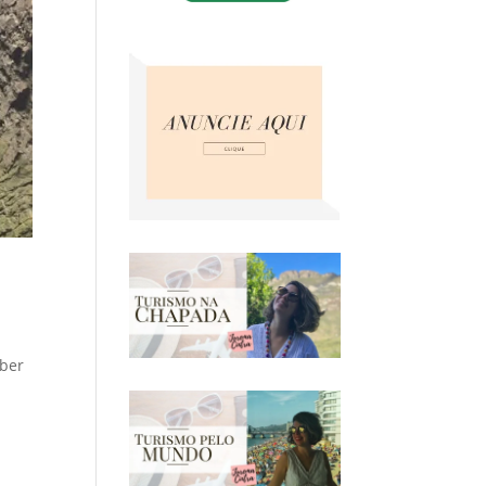
m
aber