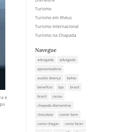
Turismo
Turismo em Ilhéus
Turismo Internacional
Turismo na Chapada
Navegue
advogada
advogado
aposentadoria
auxilio doença
bahia
benefício
bpc
brasil
brazil
cacau
ra e
mpo
chapada diamantina
chocolate
comer bem
como chegar
como fazer