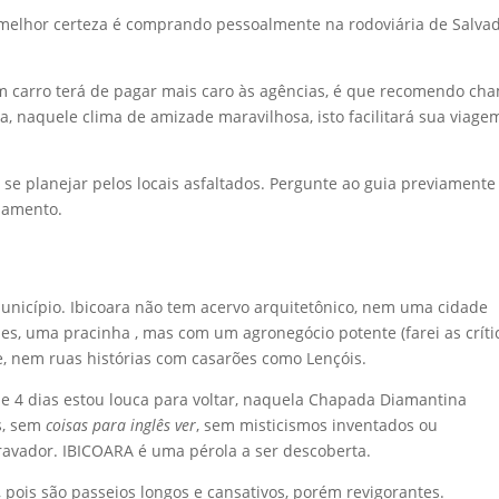
a melhor certeza é comprando pessoalmente na rodoviária de Salva
em carro terá de pagar mais caro às agências, é que recomendo ch
ra, naquele clima de amizade maravilhosa, isto facilitará sua viage
e planejar pelos locais asfaltados. Pergunte ao guia previamente
ejamento.
Município. Ibicoara não tem acervo arquitetônico, nem uma cidade
les, uma pracinha , mas com um agronegócio potente (farei as críti
e, nem ruas histórias com casarões como Lençóis.
de 4 dias estou louca para voltar, naquela Chapada Diamantina
s, sem
coisas para inglês ver
, sem misticismos inventados ou
ravador. IBICOARA é uma pérola a ser descoberta.
, pois são passeios longos e cansativos, porém revigorantes.