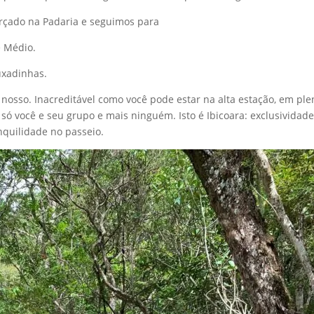
rçado na Padaria e seguimos para
e Médio.
uxadinhas.
nosso. Inacreditável como você pode estar na alta estação, em ple
só você e seu grupo e mais ninguém. Isto é Ibicoara: exclusividad
anquilidade no passeio.