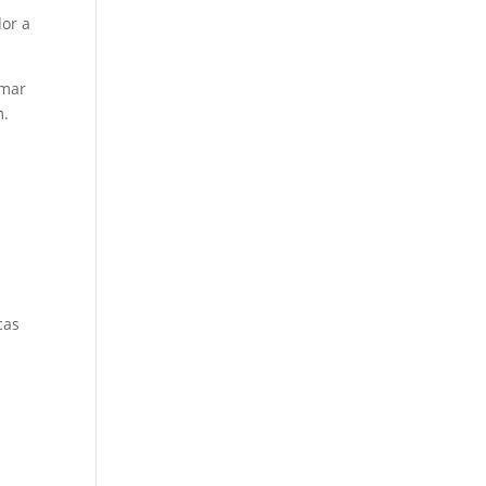
dor a
amar
m.
cas