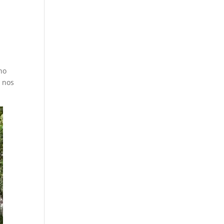
no
e nos