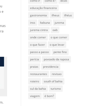
como ir
como é?
dicas
ou
educação financeira
á e
gastronomia
ilheus
ilhéus
inss
Itabuna
jurema
enas
jurema cintra
oab
ara
onde comer
o que comer
o que fazer
o que levar
passo a passo
pente fino
perícia
povoado da raposa
praias
previdencia
restaurantes
revisao
roteiro
south of bahia
sul da bahia
turismo
viagem
é bom?
ém.