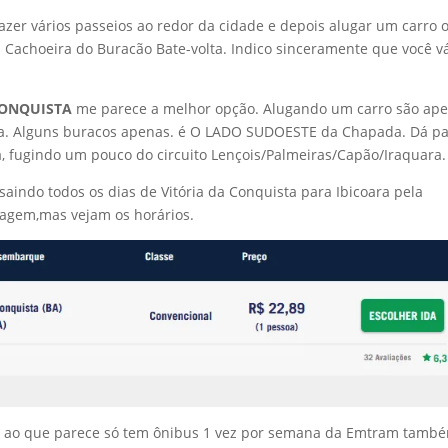
fazer vários passeios ao redor da cidade e depois alugar um carro 
 Cachoeira do Buracão Bate-volta. Indico sinceramente que você v
CONQUISTA
me parece a melhor opção. Alugando um carro são ap
zia. Alguns buracos apenas. é O LADO SUDOESTE da Chapada. Dá p
ra, fugindo um pouco do circuito Lençois/Palmeiras/Capão/Iraquara.
indo todos os dias de Vitória da Conquista para Ibicoara pela
iagem,mas vejam os horários.
 e ao que parece só tem ônibus 1 vez por semana da Emtram tamb