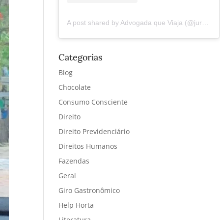
A post shared by Advogada que Viaja (@juremacintra)
Categorias
Blog
Chocolate
Consumo Consciente
Direito
Direito Previdenciário
Direitos Humanos
Fazendas
Geral
Giro Gastronômico
Help Horta
Literatura