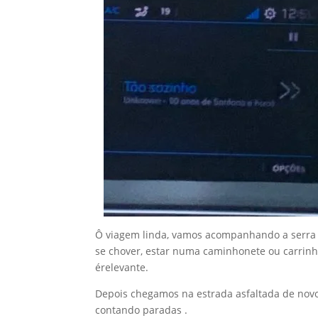
Ô viagem linda, vamos acompanhando a serra d
se chover, estar numa caminhonete ou carrinho
érelevante.
Depois chegamos na estrada asfaltada de novo
contando paradas .