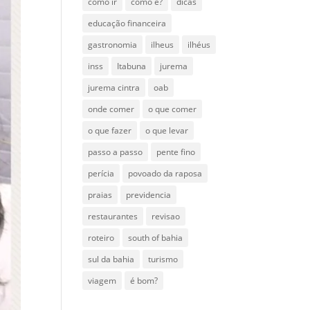
como ir
como é?
dicas
educação financeira
gastronomia
ilheus
ilhéus
inss
Itabuna
jurema
jurema cintra
oab
onde comer
o que comer
o que fazer
o que levar
passo a passo
pente fino
perícia
povoado da raposa
praias
previdencia
restaurantes
revisao
roteiro
south of bahia
sul da bahia
turismo
viagem
é bom?