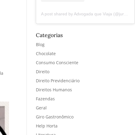
A post shared by Advogada que Viaja (@juremacintra)
Categorias
Blog
Chocolate
a
Consumo Consciente
Direito
da
Direito Previdenciário
Direitos Humanos
Fazendas
Geral
Giro Gastronômico
Help Horta
Literatura