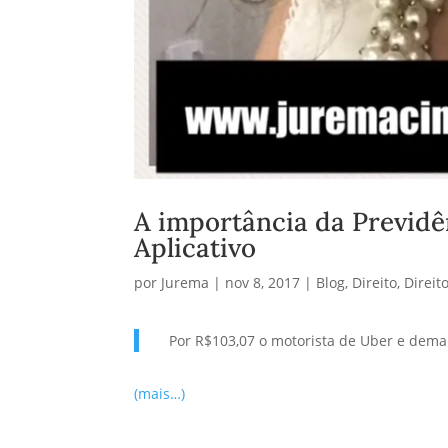
A importância da Previdê
Aplicativo
por
Jurema
|
nov 8, 2017
|
Blog
,
Direito
,
Direit
Por R$103,07 o motorista de Uber e demais
(mais…)