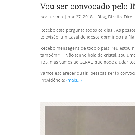
Vou ser convocado pelo 
por
Jurema
|
abr 27, 2018
|
Blog
,
Direito
,
Direi
Recebo esta pergunta todos os dias . As pesso
televisão um Casal de Idosos dormindo na fil
Recebo mensagens de todo o país: “eu estou na
também?”. Não tenho bola de cristal, sou uma
135, mas vamos ao GERAL, que pode ajudar tod
Vamos esclarecer quais pessoas serão convoca
Previdência:
(mais…)