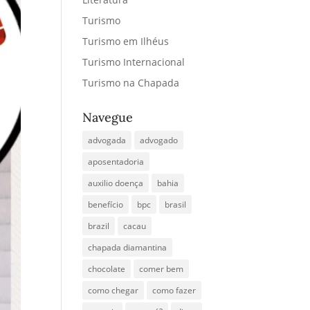
Turismo
Turismo em Ilhéus
Turismo Internacional
Turismo na Chapada
Navegue
advogada
advogado
aposentadoria
auxilio doença
bahia
benefício
bpc
brasil
brazil
cacau
chapada diamantina
chocolate
comer bem
como chegar
como fazer