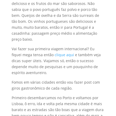
delicioso e os frutos do mar são saborosos. Não
sabia que o povo português faz polvo e porco tão
bem. Queijos de ovelha e da Serra são surreais de
tão bom. Os vinhos portugueses são deliciosos e
muito, muito baratos, então ir para Portugal é a
casadinha: passagem preço médio x alimentação
preço baixo.
Vai fazer sua primeira viagem internacional? Eu
fiquei mega tensa então
clique aqui
e também veja
dicas super úteis. Viajamos só, então o sucesso
depende muito de pesquisas e um pouquinho de
espírito aventureiro.
Fomos em várias cidades então vou fazer post com
giros gastronômico de cada região.
Primeiro desembarcamos no Porto e voltamos por
Lisboa, ô erro, ida e volta pela mesma cidade é mais
barato e as estradas são tão boas que a viagem dura
bem pouco tempo e não é cansativa, além do mais a