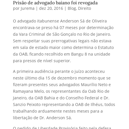
Prisão de advogado baiano foi revogada
por
Jurema
|
dez 20, 2016
|
Blog
,
Direito
O advogado itabunense Anderson Sá de Oliveira
encontrava-se preso há 07 meses por determinação
da Vara Criminal de São Gonçalo no Rio de Janeiro.
Sem respeitar suas prerrogativas legais não estava
em sala de estado maior como determina o Estatuto
da OAB, ficando recolhido em Bangu 8 na unidade
para presos de nível superior.
A primeira audiência perante o juízo aconteceu
neste último dia 15 de dezembro momento que se
fizeram presentes seus advogados Maurílio Neto e
Ramayana Melo, os representantes da Oab Rio de
Janeiro, da OAB Bahia e do Conselho Federal e Dr.
Sanzio Peixoto representando a OAB de Ilhéus, todos
trabalhando arduamente nestes meses para a
libertação de Dr. Anderson Sá.
O pedido de Liberdade Provisória feito pela defesa