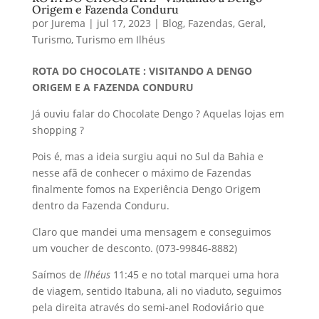
Origem e Fazenda Conduru
por
Jurema
|
jul 17, 2023
|
Blog
,
Fazendas
,
Geral
,
Turismo
,
Turismo em Ilhéus
ROTA DO CHOCOLATE : VISITANDO A DENGO
ORIGEM E A FAZENDA CONDURU
Já ouviu falar do Chocolate Dengo ? Aquelas lojas em
shopping ?
Pois é, mas a ideia surgiu aqui no Sul da Bahia e
nesse afã de conhecer o máximo de Fazendas
finalmente fomos na Experiência Dengo Origem
dentro da Fazenda Conduru.
Claro que mandei uma mensagem e conseguimos
um voucher de desconto. (073-99846-8882)
Saímos de
llhéus
11:45 e no total marquei uma hora
de viagem, sentido Itabuna, ali no viaduto, seguimos
pela direita através do semi-anel Rodoviário que