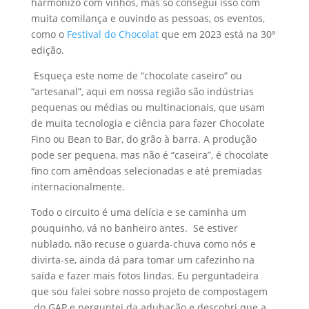
harmonizo com vinhos, mas só consegui isso com
muita comilança e ouvindo as pessoas, os eventos,
como o
Festival do Chocolat
que em 2023 está na 30ª
edição.
Esqueça este nome de “chocolate caseiro” ou
“artesanal”, aqui em nossa região são indústrias
pequenas ou médias ou multinacionais, que usam
de muita tecnologia e ciência para fazer Chocolate
Fino ou Bean to Bar, do grão à barra. A produção
pode ser pequena, mas não é “caseira”, é chocolate
fino com amêndoas selecionadas e até premiadas
internacionalmente.
Todo o circuito é uma delícia e se caminha um
pouquinho, vá no banheiro antes. Se estiver
nublado, não recuse o guarda-chuva como nós e
divirta-se, ainda dá para tomar um cafezinho na
saída e fazer mais fotos lindas. Eu perguntadeira
que sou falei sobre nosso projeto de compostagem
do GAP e perguntei da adubação e descobri que a