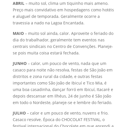
ABRIL
– muito sol, clima um tiquinho mais ameno.
Preço mais convidativo em hospedagens como hotéis
e aluguel de temporada. Geralmente ocorre a
travessia a nado na Lagoa Encantada.
MAIO
– muito sol ainda, calor. Aproveite o feriado do
dia do trabalhador, geralmente tem eventos nas
centrais sindicais no Centro de Convenções. Planeje-
se pois muita coisa estará fechada.
JUNHO
– calor, um pouco de vento, nada que um
casaco para noite não resolva, festas de São João em
distritos e zona rural da cidade, e outras festas
importantes como São João de Ibicuí e Tico Mia, é
uma boa casadinha, dançar forró em Ibicuí, Itacaré e
depois descansar em Ilhéus, 24 de junho é São João
em todo o Nordeste, planeje-se e lembre do feriado.
JULHO
– calor e um pouco de vento, nuvens e frio.
Casaco resolve. Época do CHOCOLAT FESTIVAL, o
festival internacional do Chocolate em que aprendi a