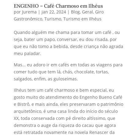
ENGENHO – Café Charmoso em Ilhéus
por
Jurema
|
jan 22, 2024
|
Blog
,
Geral
,
Giro
Gastronômico
,
Turismo
,
Turismo em Ilhéus
Quando alguém me chama para tomar um café , ou
seja, bater um papo, conversar, eu dou risada, por
que eu não tomo a bebida, desde criança não agrada
meu paladar.
Mas… eu adoro ir em cafés em todas as viagens para
comer tudo que tem lá, chás, chocolate, tortas,
salgados, enfim, as guloseimas.
Ilhéus tem um café charmoso e bem especial, eu
gosto muito do atendimento do Engenho Bueno Café
e Bistrô, e mais ainda, eles preservaram o patrimônio
arquitetônico, é uma casa linda do início do século
XX, toda conservada com pé direito altíssimo, que
demonstra o auge da riqueza do cacau que agora
está retratada novamente na novela Renascer da