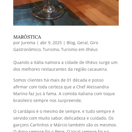
MARÓSTICA
por
Jurema
|
abr 9, 2025
|
Blog
,
Geral
,
Giro
Gastronômico
,
Turismo
,
Turismo em Ilhéus
Quando a Itália namora a cidade de Ilhéus surge um
dos melhores restaurantes da região cacaueira.
Somos clientes há mais de 01 década e posso
afirmar com toda certeza que a Chef Alessandra
Marino faz jus à fama. A comida italiana com toque
brasileiro sempre nos surpreende.
O cardápio é o mesmo de sempre, e tudo sempre é
servido com muito sabor, delicadeza e cuidado. Os
garçons Carlinhos e Márcio também são os mesmos.
O dono sempre foi o Pepe. O local sempre foi na