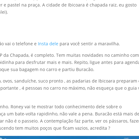
r e pastel na praça. A cidade de Ibicoara é chapada raiz, eu gosto
ei).
ão vai o telefone e
Insta dele
para você sentir a maravilha.
P da Chapada, é completo. Tem muitas novidades no caminho co
idinha para desfrutar mais e mais. Repito, ligue antes para agend
oloque sua bagagem no carro e partiu Buracão.
o, ovos, sanduíche, suco pronto , as padarias de Ibicoara preparam 
importante , 4 pessoas no carro no máximo, não esqueça que o guia 
cinho. Roney vai te mostrar todo conhecimento dele sobre o
aça um bate-volta rapidinho, não vale a pena. Buracão está mais d
r não é o passeio. A contemplação faz parte, ver os pássaros, faze
escendo tem muitos poços que ficam vazios, acredita ?