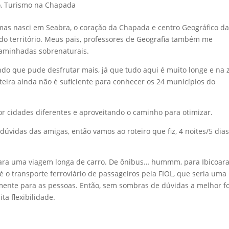
o
,
Turismo na Chapada
 mas nasci em Seabra, o coração da Chapada e centro Geográfico d
 do território. Meus pais, professores de Geografia também me
aminhadas sobrenaturais.
ndo que pude desfrutar mais, já que tudo aqui é muito longe e na 
nteira ainda não é suficiente para conhecer os 24 municípios do
por cidades diferentes e aproveitando o caminho para otimizar.
úvidas das amigas, então vamos ao roteiro que fiz, 4 noites/5 dia
 para uma viagem longa de carro. De ônibus… hummm, para Ibicoara
 é o transporte ferroviário de passageiros pela FIOL, que seria uma
mente para as pessoas. Então, sem sombras de dúvidas a melhor 
ta flexibilidade.