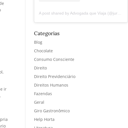
 de
o
A post shared by Advogada que Viaja (@juremacintra)
Categorias
Blog
Chocolate
Consumo Consciente
l
Direito
l,
Direito Previdenciário
Direitos Humanos
e ir
Fazendas
,
Geral
Giro Gastronômico
pria
Help Horta
rio
Literatura