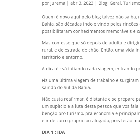
por
Jurema
|
abr 3, 2023
|
Blog
,
Geral
,
Turism
Quem é novo aqui pelo blog talvez não saiba,
Bahia, são décadas indo e vindo pelos rincões
possibilitaram conhecimentos memoráveis e c
Mas confesso que só depois de adulta e dirigi
rural, e de estrada de chão. Então, uma vida i
território e entorno.
A dica é : vá fatiando cada viagem, entrando 
Fiz uma última viagem de trabalho e surgiram d
saindo do Sul da Bahia.
Não custa reafirmar, é distante e se prepare
um suplício e a luta desta pessoa que vos fala
benção pro turismo, pra economia e principal
é ir de carro próprio ou alugado, pois terão mui
DIA 1 : IDA