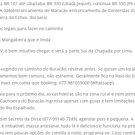
), BR 101 até Ubaitaba, BR 330 (Ubatã-Jequié), continua BR 330 (Pé
 BA 026(entroncamento de Maracás-entroncamento de Contendas d
ra da Estiva- Ibicoara)
as legais para fazer no caminho
a Mangabeira que é linda
TV, é bem intuitivo chegar e verá a parte Sul da Chapada por cima,
rgindo no caminho do Buracão, reserve antes. Se quiser um loca
rtamentos bem comuns, não estranhe. Geralmente fico na Raio do So
ai mais em conta que booking. 077-981059000 (Whatsapp).
ia para o próximo dia, as cachoeiras são na zona rural e nem pens
A Cachoeira do Buracão ingressa apenas com guias e tem limitações
do Rio Espalhado.
rdim Secreto da Dirce (077-99140-7749), agendar pois é pequena. A
imbatível, massa artesanal, tudo lá é delicioso e funciona na pró
ara tem poucas opções de comida à noite, programa-se. Caso contrá