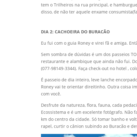
tem o Trilheiros na rua principal, e hamburgue
disso, de não ter aquele enxame consumista(fal
DIA 2: CACHOEIRA DO BURACÃO
Eu fui com o guia Roney e virei fã e amiga. Ent
Sem sombra de dúvidas é um dos passeios TO
restaurante e alambique que ainda não fui. Do
(077-98149-3344). Faça check-out no hotel , c
É passeio de dia inteiro, leve lanche encorpad
Roney vai te orientar direitinho. Outra coisa 
com você.
Desfrute da natureza, flora, fauna, cada peda
Ecossistema e é um excelente fotógrafo. Não f
km do centro da cidade. Só tomar banho e volta
rapel, curtir o cânion subindo ao Buracão e d