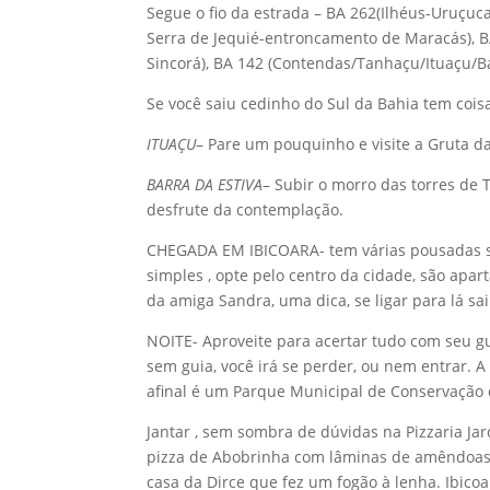
Segue o fio da estrada – BA 262(Ilhéus-Uruçuca
Serra de Jequié-entroncamento de Maracás),
Sincorá), BA 142 (Contendas/Tanhaçu/Ituaçu/Bar
Se você saiu cedinho do Sul da Bahia tem cois
ITUAÇU
– Pare um pouquinho e visite a Gruta d
BARRA DA ESTIVA
– Subir o morro das torres de 
desfrute da contemplação.
CHEGADA EM IBICOARA- tem várias pousadas su
simples , opte pelo centro da cidade, são apa
da amiga Sandra, uma dica, se ligar para lá s
NOITE- Aproveite para acertar tudo com seu gu
sem guia, você irá se perder, ou nem entrar. 
afinal é um Parque Municipal de Conservação 
Jantar , sem sombra de dúvidas na Pizzaria Ja
pizza de Abobrinha com lâminas de amêndoas é 
casa da Dirce que fez um fogão à lenha. Ibico