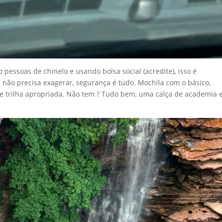
pessoas de chinelo e usando bolsa social (acredite), isso é
s não precisa exagerar, segurança é tudo. Mochila com o básico,
 de trilha apropriada. Não tem ? Tudo bem, uma calça de academia 