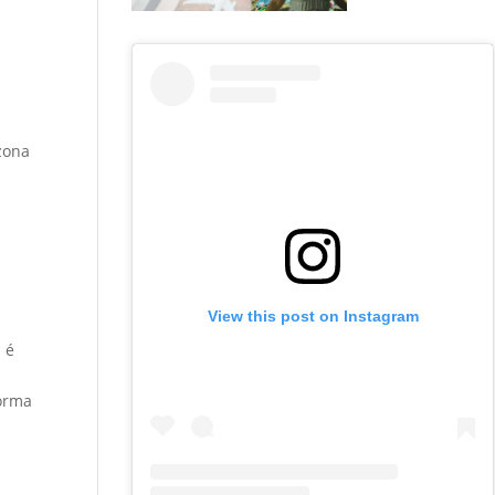
a
zona
s
View this post on Instagram
 é
forma