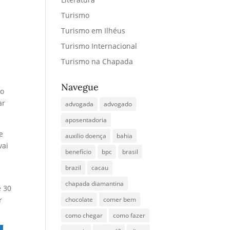
Turismo
Turismo em Ilhéus
Turismo Internacional
Turismo na Chapada
Navegue
mo
ar
advogada
advogado
aposentadoria
e
auxilio doença
bahia
vai
benefício
bpc
brasil
brazil
cacau
chapada diamantina
e 30
r
chocolate
comer bem
como chegar
como fazer