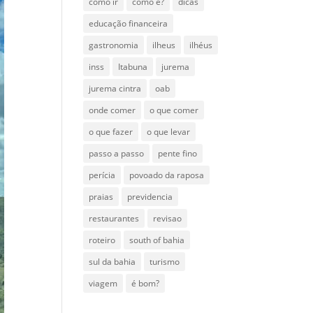
como ir
como é?
dicas
educação financeira
gastronomia
ilheus
ilhéus
inss
Itabuna
jurema
jurema cintra
oab
onde comer
o que comer
o que fazer
o que levar
passo a passo
pente fino
perícia
povoado da raposa
praias
previdencia
restaurantes
revisao
roteiro
south of bahia
sul da bahia
turismo
viagem
é bom?