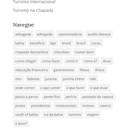
Turismo Internacional
Turismo na Chapada
Navegue
advogada
advogado
aposentadoria
auxilio doença
bahia
benefício
bpc
brasil
brazil
cacau
chapada diamantina
chocolate
comer bem
como chegar
como fazer
como ir
como é?
dicas
educação financeira
gastronomia
ilheus
ilhéus
inss
Itabuna
jurema
jurema cintra
oab
onde comer
o que comer
o que fazer
o que levar
passo a passo
pente fino
perícia
povoado da raposa
praias
previdencia
restaurantes
revisao
roteiro
south of bahia
sul da bahia
turismo
viagem
é bom?