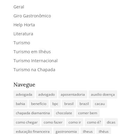
Geral
Giro Gastronômico
Help Horta
Literatura
Turismo
Turismo em Ilhéus
Turismo Internacional
Turismo na Chapada
Navegue
advogada
advogado
aposentadoria
auxilio doença
bahia
benefício
bpc
brasil
brazil
cacau
chapada diamantina
chocolate
comer bem
como chegar
como fazer
como ir
como é?
dicas
educação financeira
gastronomia
ilheus
ilhéus