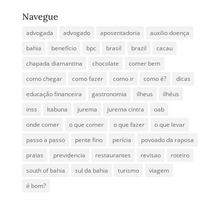
Navegue
advogada
advogado
aposentadoria
auxilio doença
bahia
benefício
bpc
brasil
brazil
cacau
chapada diamantina
chocolate
comer bem
como chegar
como fazer
como ir
como é?
dicas
educação financeira
gastronomia
ilheus
ilhéus
inss
Itabuna
jurema
jurema cintra
oab
onde comer
o que comer
o que fazer
o que levar
passo a passo
pente fino
perícia
povoado da raposa
praias
previdencia
restaurantes
revisao
roteiro
south of bahia
sul da bahia
turismo
viagem
é bom?