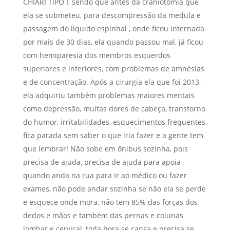
CHIARI TIPO I, sendo que antes da craniotomia que
ela se submeteu, para descompressão da medula e
passagem do liquido espinhal , onde ficou internada
por mais de 30 dias, ela quando passou mal, já ficou
com hemiparesia dos membros esquerdos
superiores e inferiores, com problemas de amnésias
e de concentração. Após a cirurgia ela que foi 2013,
ela adquiriu também problemas maiores mentais
como depressão, muitas dores de cabeça, transtorno
do humor, irritabilidades, esquecimentos frequentes,
fica parada sem saber o que iria fazer e a gente tem
que lembrar! Não sobe em ônibus sozinha, pois
precisa de ajuda, precisa de ajuda para apoia
quando anda na rua para ir ao médico ou fazer
exames, não pode andar sozinha se não ela se perde
e esquece onde mora, não tem 85% das forças dos
dedos e mãos e também das pernas e colunas
lombar e cervical, toda hora se cansa e precisa se