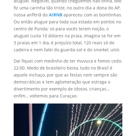
aluguel. Negociei, quando cheguemos não tinha, ôoo
fiz uma carinha tão triste, no outro dia a dona do AP,
nossa anfitriã do
AIRNB
apareceu com as bonitinhas.
Ou então alugue para toda sua estada em pontos no
centro de Punda; só para vocês terem noção, o
aluguel custa 10 dólares na praia, imagina se for em
3 praias em 1 dia, é prejuízo total, 120 reais só de
cadeira e nem falei do guarda-sol e do snorkel, uiiiii.
Daí fiquei com medinho de ter muvuca e fomos cedo,
22:00. Medo de brasileiro besta, tudo no Brasil é
aquele inchaço, por que as festas nem sempre são
democráticas e tem aglomeração que estraga o
divertimento por exemplo de idosos, crianças…
enfim… voltemos para Curaçao.