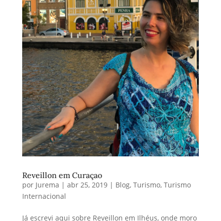
Reveillon em Curaçao
por
Jurema
|
abr 25, 2019
|
Blog
,
Turismo
,
Turismo
Internacional
Já escrevi aqui sobre Reveillon em Ilhéus, onde moro