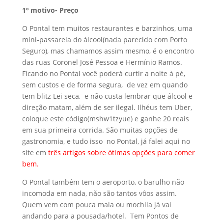
1º motivo- Preço
O Pontal tem muitos restaurantes e barzinhos, uma
mini-passarela do álcool(nada parecido com Porto
Seguro), mas chamamos assim mesmo, é o encontro
das ruas Coronel José Pessoa e Hermínio Ramos.
Ficando no Pontal você poderá curtir a noite à pé,
sem custos e de forma segura, de vez em quando
tem blitz Lei seca, e não custa lembrar que álcool e
direção matam, além de ser ilegal. Ilhéus tem Uber,
coloque este código(mshw1tzyue) e ganhe 20 reais
em sua primeira corrida. São muitas opções de
gastronomia, e tudo isso no Pontal, já falei aqui no
site em
três artigos sobre ótimas opções para comer
bem.
O Pontal também tem o aeroporto, o barulho não
incomoda em nada, não são tantos vôos assim.
Quem vem com pouca mala ou mochila já vai
andando para a pousada/hotel. Tem Pontos de