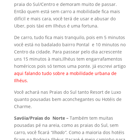
praia do Sul/Centro e demoram muito de passar.
Então quem está sem carro a mobilidade fica mais
difícil e mais cara, você terá de usar e abusar do
Uber, pois táxi em Ilhéus é uma fortuna.
De carro, tudo fica mais tranquilo, pois em 5 minutos
você está no badalado bairro Pontal e 10 minutos no
Centro da cidade. Para passear pelo dia acrescente
uns 15 minutos à mais,Ilhéus tem engarrafamentos
homéricos pois só temos uma ponte. Já escrevi artigo
aqui falando tudo sobre a mobilidade urbana de
Ilhéus.
Você achará nas Praias do Sul tanto Resort de Luxo
quanto pousadas bem aconchegantes ou Hotéis de
Charme.
Savóia/Praias do Norte –
Também tem muitas
pousadas pé na areia, como as praias do Sul, sem
carro, você ficará
“Ilhado”
. Como a maioria dos hotéis
ficam na Rodovia Ilhéus-Itacaré é meio caminho para