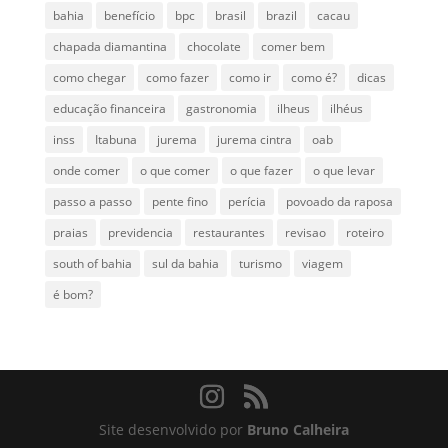
bahia
benefício
bpc
brasil
brazil
cacau
chapada diamantina
chocolate
comer bem
como chegar
como fazer
como ir
como é?
dicas
educação financeira
gastronomia
ilheus
ilhéus
inss
Itabuna
jurema
jurema cintra
oab
onde comer
o que comer
o que fazer
o que levar
passo a passo
pente fino
perícia
povoado da raposa
praias
previdencia
restaurantes
revisao
roteiro
south of bahia
sul da bahia
turismo
viagem
é bom?
Site desenvolvido por
Bruno Calheira