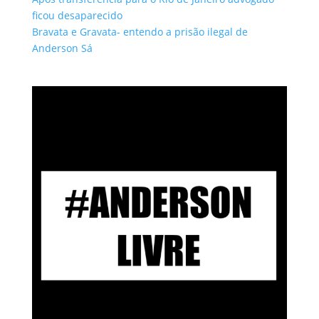
ficou desaparecido
Bravata e Gravata- entendo a prisão ilegal de
Anderson Sá