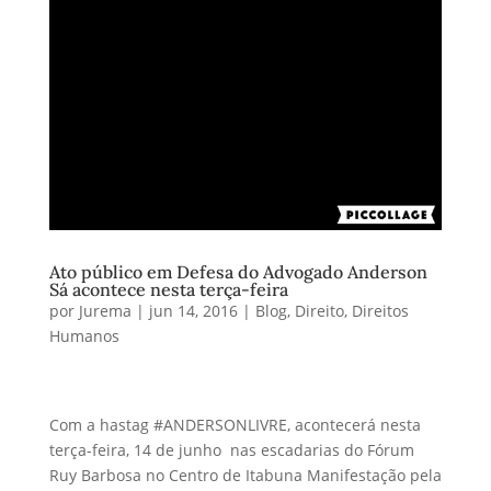
Ato público em Defesa do Advogado Anderson
Sá acontece nesta terça-feira
por
Jurema
|
jun 14, 2016
|
Blog
,
Direito
,
Direitos
Humanos
Com a hastag #ANDERSONLIVRE, acontecerá nesta
terça-feira, 14 de junho nas escadarias do Fórum
Ruy Barbosa no Centro de Itabuna Manifestação pela