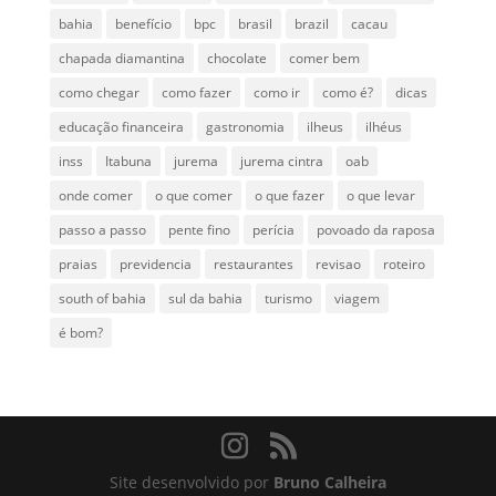
bahia
benefício
bpc
brasil
brazil
cacau
chapada diamantina
chocolate
comer bem
como chegar
como fazer
como ir
como é?
dicas
educação financeira
gastronomia
ilheus
ilhéus
inss
Itabuna
jurema
jurema cintra
oab
onde comer
o que comer
o que fazer
o que levar
passo a passo
pente fino
perícia
povoado da raposa
praias
previdencia
restaurantes
revisao
roteiro
south of bahia
sul da bahia
turismo
viagem
é bom?
Site desenvolvido por
Bruno Calheira