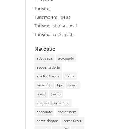
Turismo
Turismo em Ilhéus
Turismo Internacional
Turismo na Chapada
Navegue
advogada
advogado
aposentadoria
auxilio doença
bahia
benefício
bpc
brasil
brazil
cacau
chapada diamantina
chocolate
comer bem
como chegar
como fazer