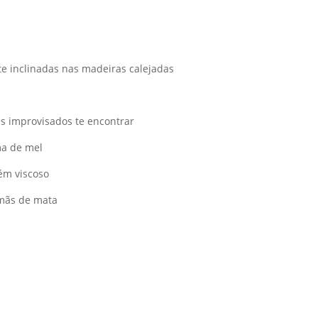
e inclinadas nas madeiras calejadas
es improvisados te encontrar
ma de mel
bém viscoso
rmãs de mata