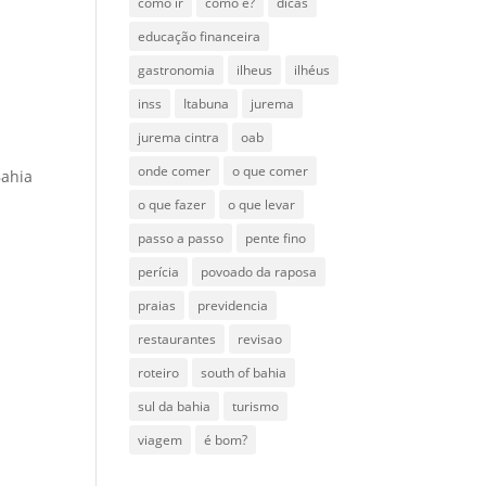
como ir
como é?
dicas
educação financeira
gastronomia
ilheus
ilhéus
inss
Itabuna
jurema
jurema cintra
oab
onde comer
o que comer
Bahia
o que fazer
o que levar
passo a passo
pente fino
perícia
povoado da raposa
praias
previdencia
restaurantes
revisao
roteiro
south of bahia
sul da bahia
turismo
viagem
é bom?