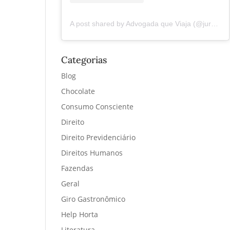
A post shared by Advogada que Viaja (@juremacintra)
Categorias
Blog
Chocolate
Consumo Consciente
Direito
Direito Previdenciário
Direitos Humanos
Fazendas
Geral
Giro Gastronômico
Help Horta
Literatura