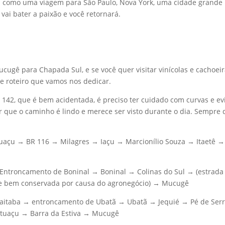
nsa como uma viagem para São Paulo, Nova York, uma cidade grande
vai bater a paixão e você retornará.
Mucugê para Chapada Sul, e se você quer visitar vinícolas e cachoei
e roteiro que vamos nos dedicar.
142, que é bem acidentada, é preciso ter cuidado com curvas e ev
or que o caminho é lindo e merece ser visto durante o dia. Sempre 
aguaçu → BR 116 → Milagres → Iaçu → Marcionílio Souza → Itaetê 
 Entroncamento de Boninal → Boninal → Colinas do Sul → (estrada
re bem conservada por causa do agronegócio) → Mucugê
baitaba → entroncamento de Ubatã → Ubatã → Jequié → Pé de Ser
Ituaçu → Barra da Estiva → Mucugê