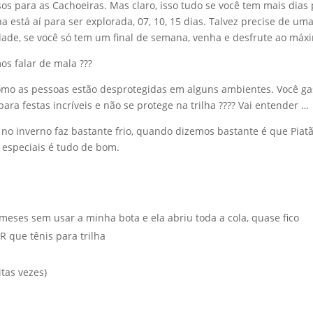
rsos para as Cachoeiras. Mas claro, isso tudo se você tem mais dias
 está aí para ser explorada, 07, 10, 15 dias. Talvez precise de um
dade, se você só tem um final de semana, venha e desfrute ao máx
s falar de mala ???
como as pessoas estão desprotegidas em alguns ambientes. Você ga
ara festas incríveis e não se protege na trilha ???? Vai entender …
 inverno faz bastante frio, quando dizemos bastante é que Piat
s especiais é tudo de bom.
 6 meses sem usar a minha bota e ela abriu toda a cola, quase fico
R que tênis para trilha
itas vezes)