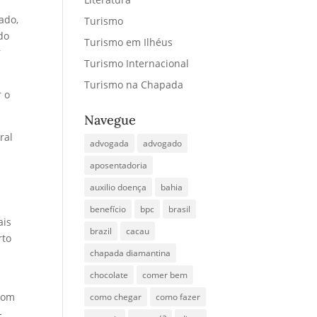
ado,
Turismo
do
Turismo em Ilhéus
r
Turismo Internacional
Turismo na Chapada
r o
Navegue
ral
advogada
advogado
aposentadoria
auxilio doença
bahia
benefício
bpc
brasil
ais
brazil
cacau
rto
chapada diamantina
chocolate
comer bem
 com
como chegar
como fazer
-