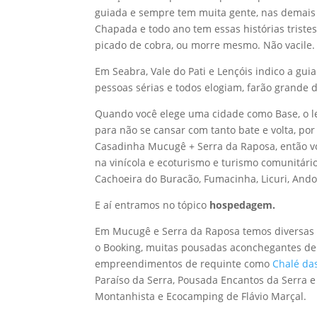
guiada e sempre tem muita gente, nas demais é
Chapada e todo ano tem essas histórias tristes,
picado de cobra, ou morre mesmo. Não vacile.
Em Seabra, Vale do Pati e Lençóis indico a gui
pessoas sérias e todos elogiam, farão grande 
Quando você elege uma cidade como Base, o le
para não se cansar com tanto bate e volta, por
Casadinha Mucugê + Serra da Raposa, então vo
na vinícola e ecoturismo e turismo comunitári
Cachoeira do Buracão, Fumacinha, Licuri, Ando
E aí entramos no tópico
hospedagem.
Em Mucugê e Serra da Raposa temos diversas 
o Booking, muitas pousadas aconchegantes de
empreendimentos de requinte como
Chalé da
Paraíso da Serra, Pousada Encantos da Serra 
Montanhista e Ecocamping de Flávio Marçal.