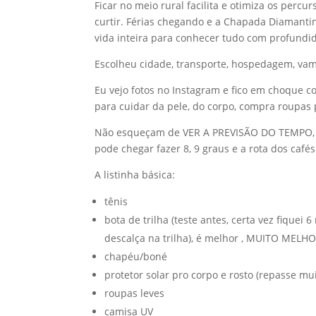
Ficar no meio rural facilita e otimiza os percu
curtir. Férias chegando e a Chapada Diamantina
vida inteira para conhecer tudo com profundi
Escolheu cidade, transporte, hospedagem, vamo
Eu vejo fotos no Instagram e fico em choque 
para cuidar da pele, do corpo, compra roupas p
Não esqueçam de VER A PREVISÃO DO TEMPO, no
pode chegar fazer 8, 9 graus e a rota dos café
A listinha básica:
tênis
bota de trilha (teste antes, certa vez fiquei
descalça na trilha), é melhor , MUITO MELHO
chapéu/boné
protetor solar pro corpo e rosto (repasse mu
roupas leves
camisa UV