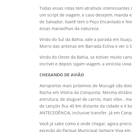
Todas essas rotas tem atrativos interessante
um script de viagem, e caso desejem, manda e
de Salvador, Itaetê tem o Poço Encantado e No
essas maravilhas da natureza.
Vindo do Sul da Bahia, vale a parada em Itua
Morro das antenas em Barrada Estiva e ver o
Vindo do Oeste da Bahia, se estiver muito can
incrível e depois sigam viagem, a vinícola Uv
CHEGANDO DE AVIÃO
Aeroportos mais próximos de Mucugê são dois.
Rocha em Vitória da Conquista. Mesma distânc
estrutura, de aluguel de carros, mais vôos , 
de Lençóis fica 40 km distante da cidade e 
ANTECEDÊNCIA, inclusive transfer. Já em Conq
Você já sabe como e onde chegar, agora precis
exceção do Parque Municipal Sempre Viva em 