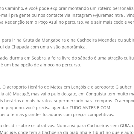
s no Caminho, e você pode explorar montando um roteiro personaliz
-mail pra gente ou nos contacte via instagram @juremacintra . Vin
va Redenção tem o Poço Azul no percurso, vale sair mais cedo e ve
çu para ir na Gruta da Mangabeira e na Cachoeira Moendas ou subi
 Sul da Chapada com uma visão panorâmica.
sado, durma em Seabra, a feira livre do sábado é uma atração cultu
va é um boa opção de almoço no percurso.
 O aeroporto Horário de Matos em Lençóis e o aeroporto Glauber
ia até Mucugê, mas vai o pulo do gato, em Conquista tem muito m
mais horários e mais baratos, supermercado para compras. O aeropo
é bem pequeno, você precisa agendar TUDO ANTES E COM
uista tem as grandes locadoras com preços competitivos.
a decidir sobre os atrativos. Nunca vá para Cachoeiras sem GUIA,
Mucugê, onde tem a Cachoeira da piabinha e Tiburtino que é auto