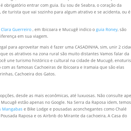
 obrigatório entrar com guia. Eu sou de Seabra, o coração da
 de turista que vai sozinho para algum atrativo e se acidenta, ou é
a
Clara Guerreiro
, em Ibicoara e Mucugê indico o
guia Roney
, são
diferença em sua viagem.
gal para aproveitar mais é fazer uma CASADINHA, sim, unir 2 cid
 que os atrativos na zona rural são muito distantes Vamos falar da
cê une turismo histórico e cultural na cidade de Mucugê, enotur
o com as famosas Cachoeiras de Ibicoara e Iramaia que são elas
rinhas, Cachoeira dos Gatos.
opções, desde as mais econômicas, até luxuosas. Não consulte ap
 Mucugê estão apenas no Google. Na Serra da Raposa idem, temo
s Mangabas
e Bike Lodge e pousadas aconchegantes como Chalé
e Pousada Raposa e os Airbnb do Mirante da cachoeira, A Casa do