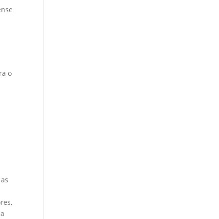
pense
ra o
 as
res,
da