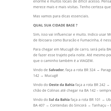
enorme e muitos locais de difícil acesso. Pe
merece mais e mais visitas. Tenho certeza que 
Mas vamos para dicas essenciais.
QUAL SUA CIDADE BASE ?
Sim, isso vai influenciar e muito. Indico usar 
de Ibicoara como Buracão e Fumacinha, é ness
Para chegar em Mucugê de carro, será pela BA 
de fazer esse trajeto pela noite. Até mesmo p
que o caminho também é a VIAGEM.
Vindo de
Salvador
, faça a rota BR 324 → Par
142 → Mucugê
Vindo do
Oeste da Bahia
faça a rota BR 242 →
chão de Colinas até chegar na BA 142 – semp
Vindo do
Sul da Bahia
faça a rota BR 101 → U
BA 407 → Contendas do Sincorá → Tanhaçu – 