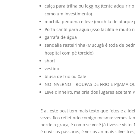
calça para trilha ou legging (tente adquirir 
como um investimento)
mochila pequena e leve (mochila de ataque p
Porta cantil para água (isso facilita e muito n
garrafa de água
sandália rasteirinha (Mucugê é toda de pedra
hospital com pé torcido)
short
vestido
blusa de frio ou Xale
NO INVERNO – ROUPAS DE FRIO E PIJAMA QUE
Leve dinheiro, maioria dos lugares aceitam P
E ai, este post tem mais texto que fotos e a i
vezes fico refletindo comigo mesma: vemos ta
perde a graça, é como se você já tivesse visto.
é ouvir os pássaros, é ver os animais silvestre