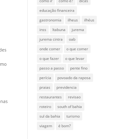
como ir
como é?
dicas
educação financeira
gastronomia
ilheus
ilhéus
inss
Itabuna
jurema
jurema cintra
oab
onde comer
o que comer
ades
o que fazer
o que levar
ismo
passo a passo
pente fino
perícia
povoado da raposa
praias
previdencia
restaurantes
revisao
enas
roteiro
south of bahia
s
sul da bahia
turismo
viagem
é bom?