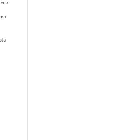
 para
a
imo.
sta
ã