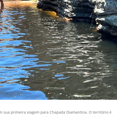
m sua primeira viagem para Chapada Diamantina. O território é