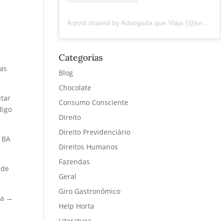
A post shared by Advogada que Viaja (@juremacintra)
Categorias
ras
Blog
Chocolate
itar
Consumo Consciente
digo
Direito
Direito Previdenciário
→ BA
Direitos Humanos
Fazendas
 de
Geral
Giro Gastronômico
ra →
Help Horta
Literatura