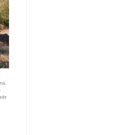
.
ma,
o
dade