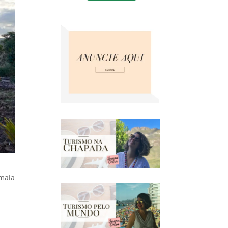
amaia
a