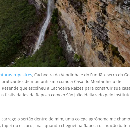
nturas rupestres
, Cachoeira da Vendinha e do Fundão, serra da Go
os praticantes de montanhismo como a Casa do Montanhista de
 Resende que escolheu a Cachoeira Raizes para construir sua cas
as festividades da Raposa como o São João ideliazado pelo Institut
ra e carrego o sertão dentro de mim, uma colega agrônoma me cham
, topei no escuro , mas quando cheguei na Raposa o coração bate