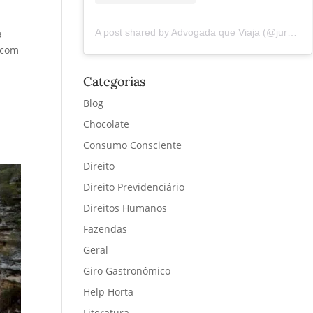
A post shared by Advogada que Viaja (@juremacintra)
a
o com
Categorias
Blog
Chocolate
Consumo Consciente
Direito
Direito Previdenciário
Direitos Humanos
Fazendas
Geral
Giro Gastronômico
Help Horta
Literatura