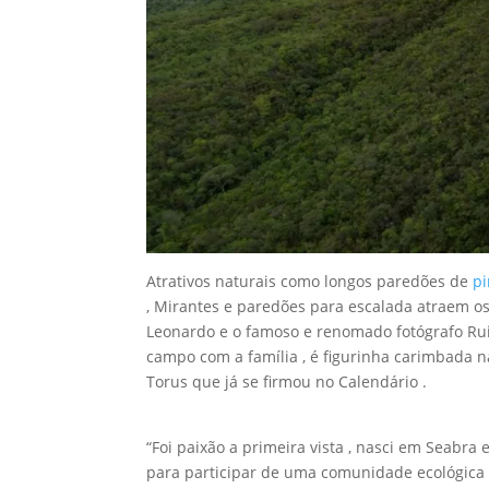
Atrativos naturais como longos paredões de
pi
, Mirantes e paredões para escalada atraem 
Leonardo e o famoso e renomado fotógrafo Rui
campo com a família , é figurinha carimbada n
Torus que já se firmou no Calendário .
“Foi paixão a primeira vista , nasci em Seab
para participar de uma comunidade ecológica 