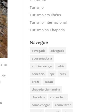
Turismo
Turismo em Ilhéus
Turismo Internacional
Turismo na Chapada
Navegue
advogada
advogado
aposentadoria
iana
auxilio doença
bahia
benefício
bpc
brasil
a de
o
brazil
cacau
chapada diamantina
chocolate
comer bem
ou
como chegar
como fazer
u