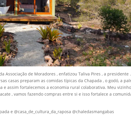
 Associação de Moradores , enfatizou Taliva Pires , a presidente 
as casas preparam as comidas típicas da Chapada , o godó, a pal
oa e assim fortalecemos a economia rural colaborativa. Meu vizinh
abacate , vamos fazendo compras entre si e isso fortalece a comuni
apada e @casa_de_cultura_da_raposa @chaledasmangabas