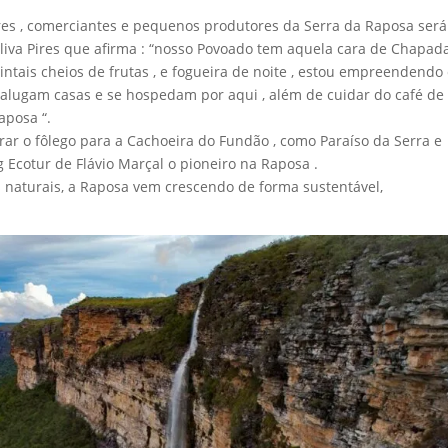
es , comerciantes e pequenos produtores da Serra da Raposa será
iva Pires que afirma : “nosso Povoado tem aquela cara de Chapad
intais cheios de frutas , e fogueira de noite , estou empreendend
 alugam casas e se hospedam por aqui , além de cuidar do café de
aposa “.
rar o fôlego para a Cachoeira do Fundão , como Paraíso da Serra e
Ecotur de Flávio Marçal o pioneiro na Raposa .
s naturais, a Raposa vem crescendo de forma sustentável,