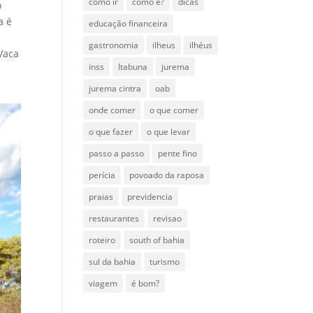
como ir
como é?
dicas
o
a é
educação financeira
a
gastronomia
ilheus
ilhéus
Vaca
inss
Itabuna
jurema
jurema cintra
oab
onde comer
o que comer
o que fazer
o que levar
passo a passo
pente fino
perícia
povoado da raposa
praias
previdencia
restaurantes
revisao
roteiro
south of bahia
sul da bahia
turismo
viagem
é bom?