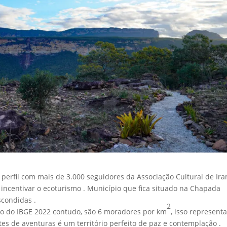
 perfil com mais de 3.000 seguidores da Associação Cultural de Ir
 incentivar o ecoturismo . Município que fica situado na Chapada
scondidas .
2
so do IBGE 2022 contudo, são 6 moradores por km
, isso represent
s de aventuras é um território perfeito de paz e contemplação .