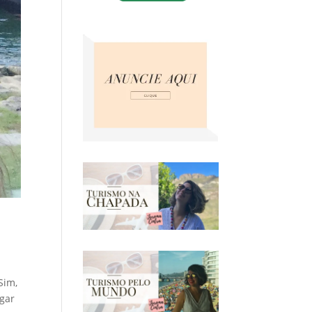
Sim,
ugar