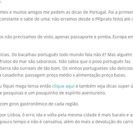
.
ntes e muitos amigos me pedem as dicas de Portugal. Foi a primei
 constante e sabe de uma: não erramos desde o PF(prato feito) até 
iros não precisamos de visto, apenas passaporte e pimba, Europa e
delícias. Do bacalhau português todo mundo fala não é? Mas alguém 
 frutos do mar são saborosos. Não sabia que o povo português faz
 Serra são surreais de tão bom. Os vinhos portugueses são delicios
é a casadinha: passagem preço médio x alimentação preço baixo.
Eu fiquei mega tensa então
clique aqui
e também veja dicas super ú
e pesquisas e um pouquinho de espírito aventureiro.
 com giros gastronômico de cada região.
r Lisboa, ô erro, ida e volta pela mesma cidade é mais barato e a
pouco tempo e não é cansativa, além do mais a devolução do carr