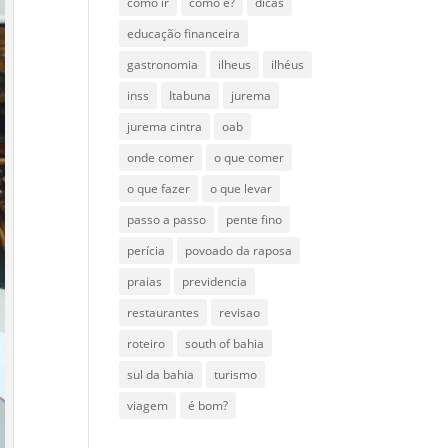
como ir
como é?
dicas
educação financeira
gastronomia
ilheus
ilhéus
inss
Itabuna
jurema
jurema cintra
oab
onde comer
o que comer
o que fazer
o que levar
passo a passo
pente fino
perícia
povoado da raposa
praias
previdencia
restaurantes
revisao
roteiro
south of bahia
sul da bahia
turismo
viagem
é bom?