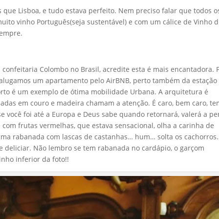
ue Lisboa, e tudo estava perfeito. Nem preciso falar que todos o
uito vinho Português(seja sustentável) e com um cálice de Vinho 
sempre.
confeitaria Colombo no Brasil, acredite esta é mais encantadora. F
 alugamos um apartamento pelo AirBNB, perto também da estação
Porto é um exemplo de ótima mobilidade Urbana. A arquitetura é
hadas em couro e madeira chamam a atenção. É caro, bem caro, t
se você foi até a Europa e Deus sabe quando retornará, valerá a p
com frutas vermelhas, que estava sensacional, olha a carinha de
 uma rabanada com lascas de castanhas… hum… solta os cachorros
e deliciar. Não lembro se tem rabanada no cardápio, o garçom
ho inferior da foto!!