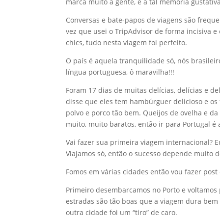
marca muito a gente, é a tal memória gustativa
Conversas e bate-papos de viagens são freque
vez que usei o TripAdvisor de forma incisiva e
chics, tudo nesta viagem foi perfeito.
O país é aquela tranquilidade só, nós brasile
língua portuguesa, ô maravilha!!!
Foram 17 dias de muitas delícias, delícias e 
disse que eles tem hambúrguer delicioso e os
polvo e porco tão bem. Queijos de ovelha e da
muito, muito baratos, então ir para Portugal 
Vai fazer sua primeira viagem internacional? 
Viajamos só, então o sucesso depende muito d
Fomos em várias cidades então vou fazer post
Primeiro desembarcamos no Porto e voltamos po
estradas são tão boas que a viagem dura bem 
outra cidade foi um “tiro” de caro.