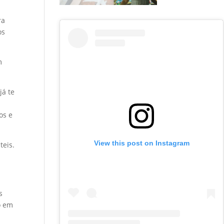
ra
os
m
já te
os e
View this post on Instagram
teis.
s
o em