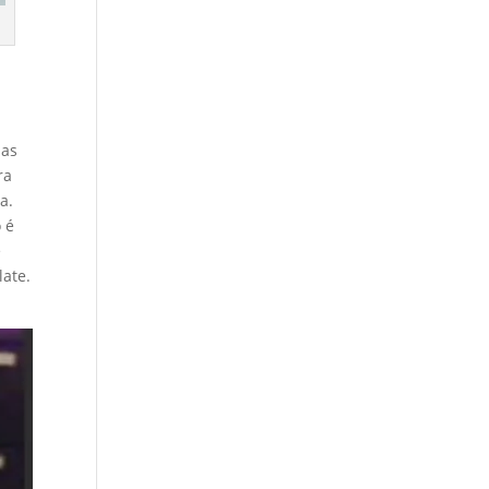
mas
ra
a.
 é
é
late.