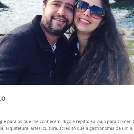
to
g e para os que me conhecem, digo e repito: eu viajo para Comer. 
, arquitetura, artes, cultura, acredito que a gastronomia de um l