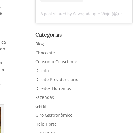
s
de
A post shared by Advogada que Viaja (@juremacintra)
Categorias
ica
Blog
 do
Chocolate
Consumo Consciente
em
ena
Direito
Direito Previdenciário
…
Direitos Humanos
Fazendas
Geral
Giro Gastronômico
Help Horta
Literatura