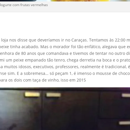
Iogurte com frutas vermelhas
loja nos disse que deveríamos ir no Caraças. Tentamos às 22:00 
eixe tinha acabado. Mas o morador foi tão enfático, alegava que e
senhora de 80 anos que comandava e tivemos de tentar no outro di
omi um peixe empanado tão tenro, chega derretia na boca e o prato
 muitos idosos, executivos, professores, realmente é tradicional, 
lense sim. E a sobremesa… só peçam 1, é imenso o mousse de choco
ara os dois com taça de vinho, isso em 2015