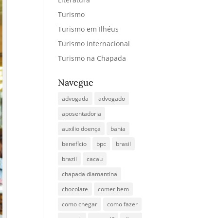
Turismo
Turismo em Ilhéus
Turismo Internacional
Turismo na Chapada
Navegue
advogada
advogado
aposentadoria
auxilio doença
bahia
benefício
bpc
brasil
brazil
cacau
chapada diamantina
chocolate
comer bem
como chegar
como fazer