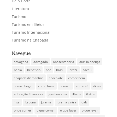
Help Horta
Literatura
Turismo
Turismo em Ilhéus
Turismo Internacional
Turismo na Chapada
Navegue
advogada
advogado
aposentadoria
auxilio doença
bahia
benefício
bpc
brasil
brazil
cacau
chapada diamantina
chocolate
comer bem
como chegar
como fazer
como ir
como é?
dicas
educação financeira
gastronomia
ilheus
ilhéus
inss
Itabuna
jurema
jurema cintra
oab
onde comer
o que comer
o que fazer
o que levar