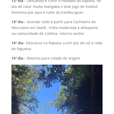
12º dia
– Descando e curtir o Povoado da Raposa- foi
dia de catar muita mangaba e teve jogo de futebol
feminino por aqui e noite do hamburguer;
13º dia
– Acordar cedo e partir para Cachoeira do
Herculano em Itaetê , trilha moderada e almojanta
na comunidade de Colônia- retorno tardio;
14º dia
– Descanso na Raposa, curtir por do sol e roda
de fogueira
15º dia
– Retorno para cidade de origem