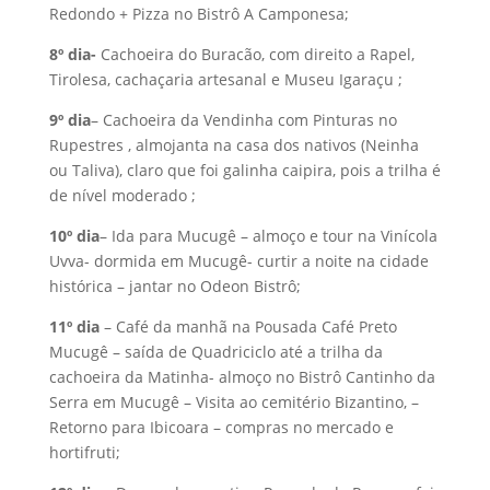
Redondo + Pizza no Bistrô A Camponesa;
8º dia-
Cachoeira do Buracão, com direito a Rapel,
Tirolesa, cachaçaria artesanal e Museu Igaraçu ;
9º dia
– Cachoeira da Vendinha com Pinturas no
Rupestres , almojanta na casa dos nativos (Neinha
ou Taliva), claro que foi galinha caipira, pois a trilha é
de nível moderado ;
10º dia
– Ida para Mucugê – almoço e tour na Vinícola
Uvva- dormida em Mucugê- curtir a noite na cidade
histórica – jantar no Odeon Bistrô;
11º dia
– Café da manhã na Pousada Café Preto
Mucugê – saída de Quadriciclo até a trilha da
cachoeira da Matinha- almoço no Bistrô Cantinho da
Serra em Mucugê – Visita ao cemitério Bizantino, –
Retorno para Ibicoara – compras no mercado e
hortifruti;