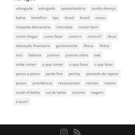
advogada
advogado
aposentadoria
auxilio doença
bahia
benefício
bpc
brasil
brazil
cacau
chapada diamantina
chocolate
comer bem
como chegar
como fazer
como ir
como é?
dicas
educação financeira
gastronomia
ilheus
ilhéus
inss
Itabuna
jurema
jurema cintra
oab
onde comer
o que comer
o que fazer
o que levar
passo a passo
pente fino
perícia
povoado da raposa
praias
previdencia
restaurantes
revisao
roteiro
south of bahia
sul da bahia
turismo
viagem
é bom?