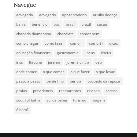
Navegue
advogada
advogado
aposentadoria
auxilio doença
bahia
benefício
bpc
brasil
brazil
cacau
chapada diamantina
chocolate
comer bem
como chegar
como fazer
como ir
como é?
dicas
educação financeira
gastronomia
ilheus
ilhéus
inss
Itabuna
jurema
jurema cintra
oab
onde comer
o que comer
o que fazer
o que levar
passo a passo
pente fino
perícia
povoado da raposa
praias
previdencia
restaurantes
revisao
roteiro
south of bahia
sul da bahia
turismo
viagem
é bom?