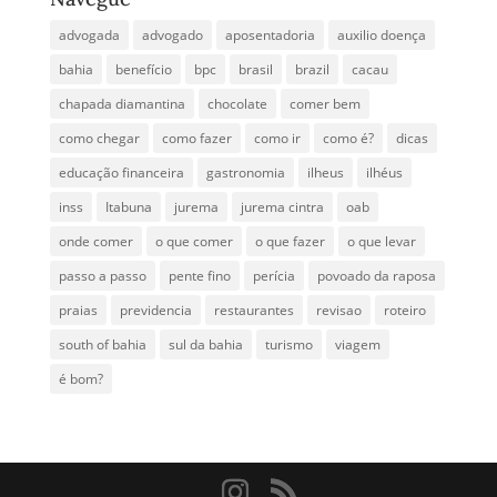
advogada
advogado
aposentadoria
auxilio doença
bahia
benefício
bpc
brasil
brazil
cacau
chapada diamantina
chocolate
comer bem
como chegar
como fazer
como ir
como é?
dicas
educação financeira
gastronomia
ilheus
ilhéus
inss
Itabuna
jurema
jurema cintra
oab
onde comer
o que comer
o que fazer
o que levar
passo a passo
pente fino
perícia
povoado da raposa
praias
previdencia
restaurantes
revisao
roteiro
south of bahia
sul da bahia
turismo
viagem
é bom?