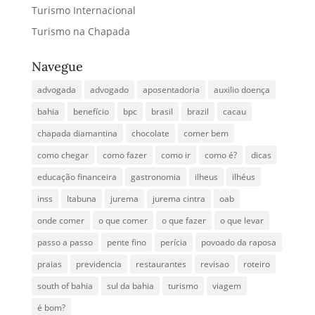
Turismo Internacional
Turismo na Chapada
Navegue
advogada
advogado
aposentadoria
auxilio doença
bahia
benefício
bpc
brasil
brazil
cacau
chapada diamantina
chocolate
comer bem
como chegar
como fazer
como ir
como é?
dicas
educação financeira
gastronomia
ilheus
ilhéus
inss
Itabuna
jurema
jurema cintra
oab
onde comer
o que comer
o que fazer
o que levar
passo a passo
pente fino
perícia
povoado da raposa
praias
previdencia
restaurantes
revisao
roteiro
south of bahia
sul da bahia
turismo
viagem
é bom?