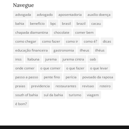
Navegue
advogada
advogado
aposentadoria
auxilio doença
bahia
benefício
bpc
brasil
brazil
cacau
chapada diamantina
chocolate
comer bem
como chegar
como fazer
como ir
como é?
dicas
educação financeira
gastronomia
ilheus
ilhéus
inss
Itabuna
jurema
jurema cintra
oab
onde comer
o que comer
o que fazer
o que levar
passo a passo
pente fino
perícia
povoado da raposa
praias
previdencia
restaurantes
revisao
roteiro
south of bahia
sul da bahia
turismo
viagem
é bom?