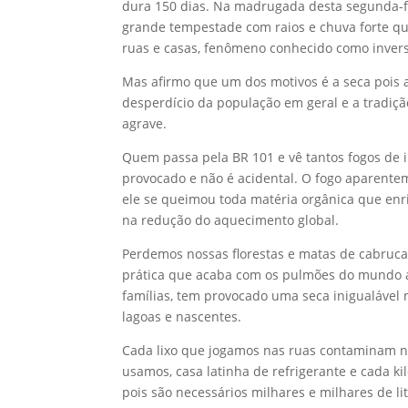
dura 150 dias. Na madrugada desta segunda-fe
grande tempestade com raios e chuva forte q
ruas e casas, fenômeno conhecido como invers
Mas afirmo que um dos motivos é a seca pois a
desperdício da população em geral e a tradiçã
agrave.
Quem passa pela BR 101 e vê tantos fogos de i
provocado e não é acidental. O fogo aparente
ele se queimou toda matéria orgânica que enri
na redução do aquecimento global.
Perdemos nossas florestas e matas de cabruca 
prática que acaba com os pulmões do mundo a
famílias, tem provocado uma seca inigualável n
lagoas e nascentes.
Cada lixo que jogamos nas ruas contaminam n
usamos, casa latinha de refrigerante e cada 
pois são necessários milhares e milhares de li