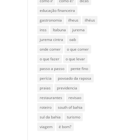
como ir
como é?
dicas
educação financeira
gastronomia
ilheus
ilhéus
inss
Itabuna
jurema
jurema cintra
oab
onde comer
o que comer
o que fazer
o que levar
passo a passo
pente fino
perícia
povoado da raposa
praias
previdencia
restaurantes
revisao
roteiro
south of bahia
sul da bahia
turismo
viagem
é bom?