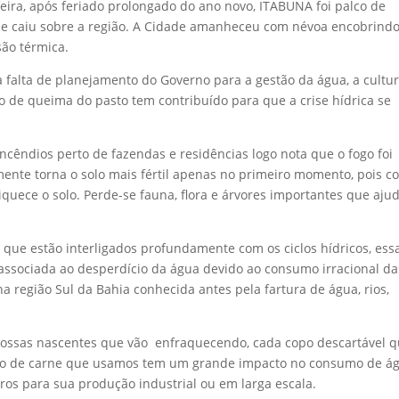
ira, após feriado prolongado do ano novo, ITABUNA foi palco de
ue caiu sobre a região. A Cidade amanheceu com névoa encobrind
ão térmica.
 falta de planejamento do Governo para a gestão da água, a cultu
o de queima do pasto tem contribuído para que a crise hídrica se
ncêndios perto de fazendas e residências logo nota que o fogo foi
mente torna o solo mais fértil apenas no primeiro momento, pois c
quece o solo. Perde-se fauna, flora e árvores importantes que aj
que estão interligados profundamente com os ciclos hídricos, ess
ssociada ao desperdício da água devido ao consumo irracional da
a região Sul da Bahia conhecida antes pela fartura de água, rios,
ossas nascentes que vão enfraquecendo, cada copo descartável 
kilo de carne que usamos tem um grande impacto no consumo de á
tros para sua produção industrial ou em larga escala.