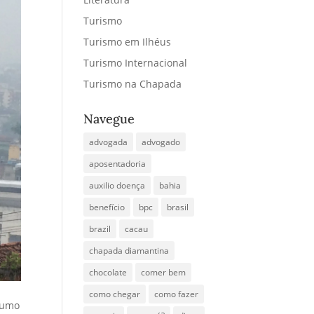
Turismo
Turismo em Ilhéus
Turismo Internacional
Turismo na Chapada
Navegue
advogada
advogado
aposentadoria
auxilio doença
bahia
benefício
bpc
brasil
brazil
cacau
chapada diamantina
chocolate
comer bem
como chegar
como fazer
nsumo