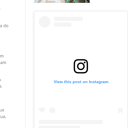
o
ra do
om
udam
a
View this post on Instagram
s
que
gua,