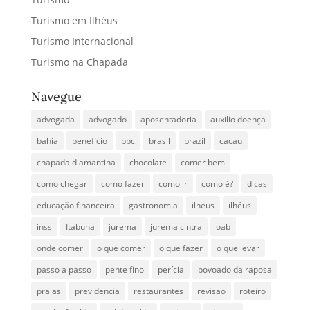
Turismo em Ilhéus
Turismo Internacional
Turismo na Chapada
Navegue
advogada
advogado
aposentadoria
auxilio doença
bahia
benefício
bpc
brasil
brazil
cacau
chapada diamantina
chocolate
comer bem
como chegar
como fazer
como ir
como é?
dicas
educação financeira
gastronomia
ilheus
ilhéus
inss
Itabuna
jurema
jurema cintra
oab
onde comer
o que comer
o que fazer
o que levar
passo a passo
pente fino
perícia
povoado da raposa
praias
previdencia
restaurantes
revisao
roteiro