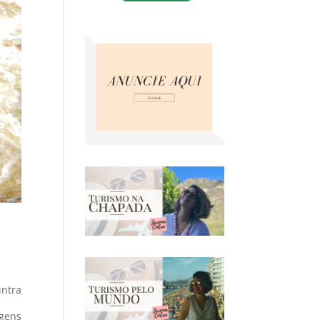
intra
agens