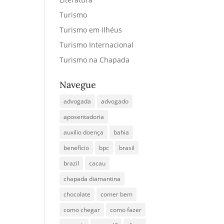
Turismo
Turismo em Ilhéus
Turismo Internacional
Turismo na Chapada
Navegue
advogada
advogado
aposentadoria
auxilio doença
bahia
benefício
bpc
brasil
brazil
cacau
chapada diamantina
chocolate
comer bem
como chegar
como fazer