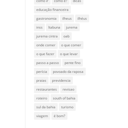
como ir
como é?
dicas
educação financeira
gastronomia
ilheus
ilhéus
inss
Itabuna
jurema
jurema cintra
oab
onde comer
o que comer
o que fazer
o que levar
passo a passo
pente fino
perícia
povoado da raposa
praias
previdencia
restaurantes
revisao
roteiro
south of bahia
sul da bahia
turismo
viagem
é bom?