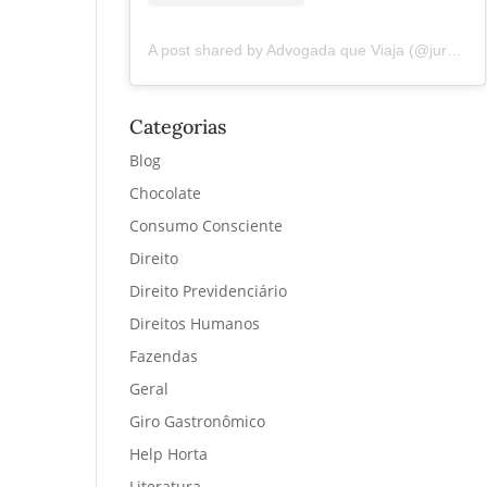
A post shared by Advogada que Viaja (@juremacintra)
Categorias
Blog
Chocolate
Consumo Consciente
Direito
Direito Previdenciário
Direitos Humanos
Fazendas
Geral
Giro Gastronômico
Help Horta
Literatura