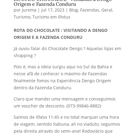
Origem e Fazenda Conduru
por
Jurema
|
jul 17, 2023
|
Blog
,
Fazendas
,
Geral
,
Turismo
,
Turismo em Ilhéus
ROTA DO CHOCOLATE : VISITANDO A DENGO
ORIGEM E A FAZENDA CONDURU
Já ouviu falar do Chocolate Dengo ? Aquelas lojas em
shopping ?
Pois é, mas a ideia surgiu aqui no Sul da Bahia e
nesse afã de conhecer o máximo de Fazendas
finalmente fomos na Experiência Dengo Origem
dentro da Fazenda Conduru.
Claro que mandei uma mensagem e conseguimos
um voucher de desconto. (073-99846-8882)
Saímos de
llhéus
11:45 e no total marquei uma hora
de viagem, sentido Itabuna, ali no viaduto, seguimos
pela direita através do semi-anel Rodoviário que