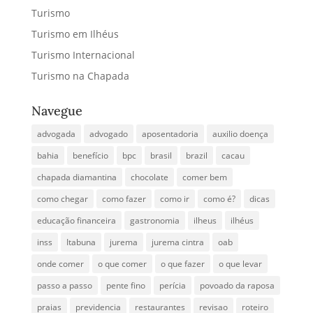
Turismo
Turismo em Ilhéus
Turismo Internacional
Turismo na Chapada
Navegue
advogada
advogado
aposentadoria
auxilio doença
bahia
benefício
bpc
brasil
brazil
cacau
chapada diamantina
chocolate
comer bem
como chegar
como fazer
como ir
como é?
dicas
educação financeira
gastronomia
ilheus
ilhéus
inss
Itabuna
jurema
jurema cintra
oab
onde comer
o que comer
o que fazer
o que levar
passo a passo
pente fino
perícia
povoado da raposa
praias
previdencia
restaurantes
revisao
roteiro