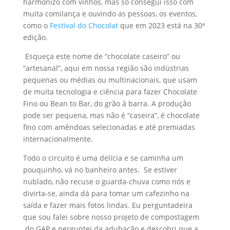
harmonizo com vinhos, mas só consegui isso com
muita comilança e ouvindo as pessoas, os eventos,
como o
Festival do Chocolat
que em 2023 está na 30ª
edição.
Esqueça este nome de “chocolate caseiro” ou
“artesanal”, aqui em nossa região são indústrias
pequenas ou médias ou multinacionais, que usam
de muita tecnologia e ciência para fazer Chocolate
Fino ou Bean to Bar, do grão à barra. A produção
pode ser pequena, mas não é “caseira”, é chocolate
fino com amêndoas selecionadas e até premiadas
internacionalmente.
Todo o circuito é uma delícia e se caminha um
pouquinho, vá no banheiro antes. Se estiver
nublado, não recuse o guarda-chuva como nós e
divirta-se, ainda dá para tomar um cafezinho na
saída e fazer mais fotos lindas. Eu perguntadeira
que sou falei sobre nosso projeto de compostagem
do GAP e perguntei da adubação e descobri que a