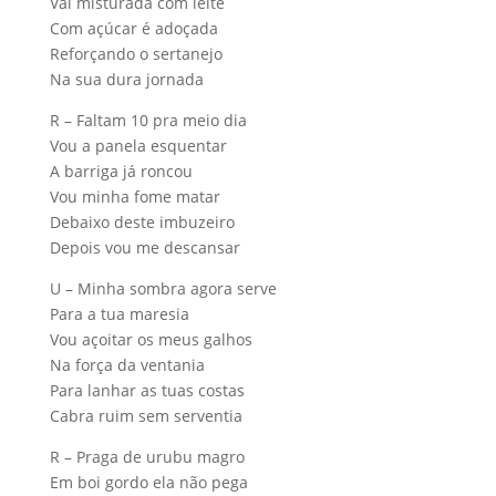
Vai misturada com leite
Com açúcar é adoçada
Reforçando o sertanejo
Na sua dura jornada
R – Faltam 10 pra meio dia
Vou a panela esquentar
A barriga já roncou
Vou minha fome matar
Debaixo deste imbuzeiro
Depois vou me descansar
U – Minha sombra agora serve
Para a tua maresia
Vou açoitar os meus galhos
Na força da ventania
Para lanhar as tuas costas
Cabra ruim sem serventia
R – Praga de urubu magro
Em boi gordo ela não pega