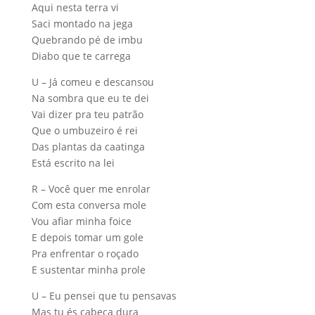
Aqui nesta terra vi
Saci montado na jega
Quebrando pé de imbu
Diabo que te carrega
U – Já comeu e descansou
Na sombra que eu te dei
Vai dizer pra teu patrão
Que o umbuzeiro é rei
Das plantas da caatinga
Está escrito na lei
R – Você quer me enrolar
Com esta conversa mole
Vou afiar minha foice
E depois tomar um gole
Pra enfrentar o roçado
E sustentar minha prole
U – Eu pensei que tu pensavas
Mas tu és cabeça dura