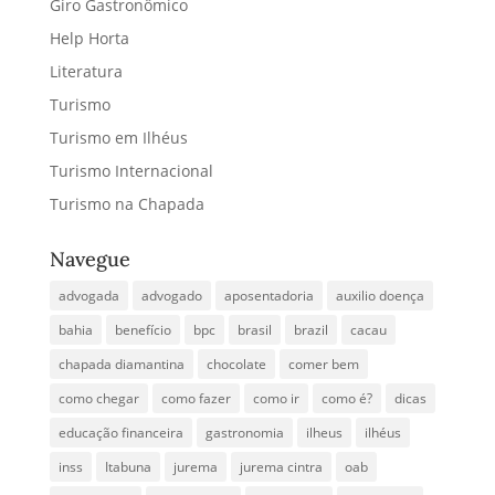
Giro Gastronômico
Help Horta
Literatura
Turismo
Turismo em Ilhéus
Turismo Internacional
Turismo na Chapada
Navegue
advogada
advogado
aposentadoria
auxilio doença
bahia
benefício
bpc
brasil
brazil
cacau
chapada diamantina
chocolate
comer bem
como chegar
como fazer
como ir
como é?
dicas
educação financeira
gastronomia
ilheus
ilhéus
inss
Itabuna
jurema
jurema cintra
oab