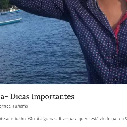
ia- Dicas Importantes
nômico
,
Turismo
nte a trabalho. Vão aí algumas dicas para quem está vindo para o S