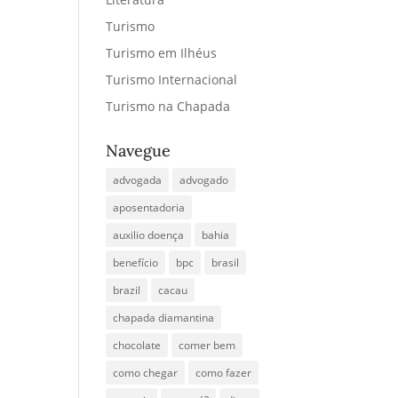
Turismo
Turismo em Ilhéus
Turismo Internacional
Turismo na Chapada
Navegue
advogada
advogado
aposentadoria
auxilio doença
bahia
benefício
bpc
brasil
brazil
cacau
chapada diamantina
chocolate
comer bem
como chegar
como fazer