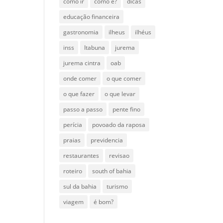
como ir
como é?
dicas
educação financeira
gastronomia
ilheus
ilhéus
inss
Itabuna
jurema
jurema cintra
oab
onde comer
o que comer
o que fazer
o que levar
passo a passo
pente fino
perícia
povoado da raposa
praias
previdencia
restaurantes
revisao
roteiro
south of bahia
sul da bahia
turismo
viagem
é bom?