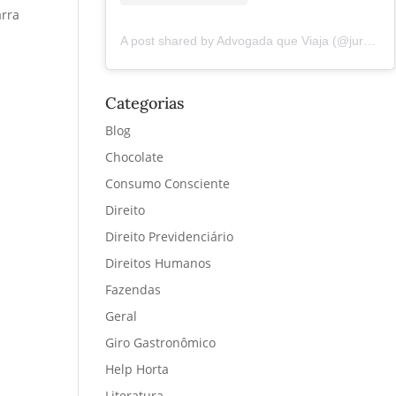
arra
A post shared by Advogada que Viaja (@juremacintra)
Categorias
Blog
Chocolate
Consumo Consciente
Direito
Direito Previdenciário
Direitos Humanos
Fazendas
Geral
Giro Gastronômico
Help Horta
Literatura