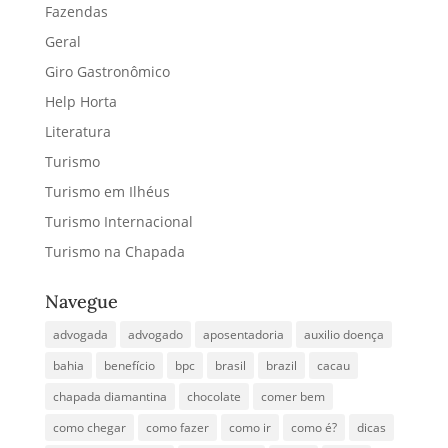
Fazendas
Geral
Giro Gastronômico
Help Horta
Literatura
Turismo
Turismo em Ilhéus
Turismo Internacional
Turismo na Chapada
Navegue
advogada
advogado
aposentadoria
auxilio doença
bahia
benefício
bpc
brasil
brazil
cacau
chapada diamantina
chocolate
comer bem
como chegar
como fazer
como ir
como é?
dicas