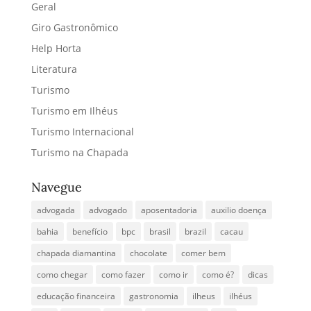
Geral
Giro Gastronômico
Help Horta
Literatura
Turismo
Turismo em Ilhéus
Turismo Internacional
Turismo na Chapada
Navegue
advogada
advogado
aposentadoria
auxilio doença
bahia
benefício
bpc
brasil
brazil
cacau
chapada diamantina
chocolate
comer bem
como chegar
como fazer
como ir
como é?
dicas
educação financeira
gastronomia
ilheus
ilhéus