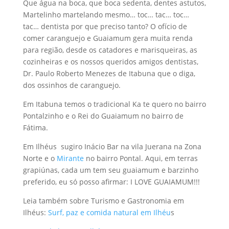
Que água na boca, que boca sedenta, dentes astutos,
Martelinho martelando mesmo… toc… tac… toc…
tac… dentista por que preciso tanto? O ofício de
comer caranguejo e Guaiamum gera muita renda
para região, desde os catadores e marisqueiras, as
cozinheiras e os nossos queridos amigos dentistas,
Dr. Paulo Roberto Menezes de Itabuna que o diga,
dos ossinhos de caranguejo.
Em Itabuna temos o tradicional Ka te quero no bairro
Pontalzinho e o Rei do Guaiamum no bairro de
Fátima.
Em Ilhéus sugiro Inácio Bar na vila Juerana na Zona
Norte e o
Mirante
no bairro Pontal. Aqui, em terras
grapiúnas, cada um tem seu guaiamum e barzinho
preferido, eu só posso afirmar: I LOVE GUAIAMUM!!!
Leia também sobre Turismo e Gastronomia em
Ilhéus:
Surf, paz e comida natural em Ilhéu
s