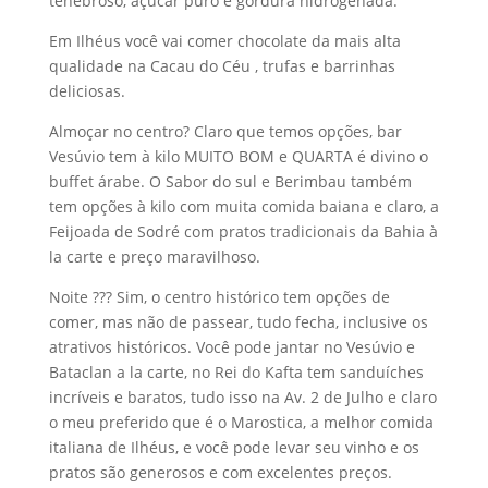
tenebroso, açúcar puro e gordura hidrogenada.
Em Ilhéus você vai comer chocolate da mais alta
qualidade na Cacau do Céu , trufas e barrinhas
deliciosas.
Almoçar no centro? Claro que temos opções, bar
Vesúvio tem à kilo MUITO BOM e QUARTA é divino o
buffet árabe. O Sabor do sul e Berimbau também
tem opções à kilo com muita comida baiana e claro, a
Feijoada de Sodré com pratos tradicionais da Bahia à
la carte e preço maravilhoso.
Noite ??? Sim, o centro histórico tem opções de
comer, mas não de passear, tudo fecha, inclusive os
atrativos históricos. Você pode jantar no Vesúvio e
Bataclan a la carte, no Rei do Kafta tem sanduíches
incríveis e baratos, tudo isso na Av. 2 de Julho e claro
o meu preferido que é o Marostica, a melhor comida
italiana de Ilhéus, e você pode levar seu vinho e os
pratos são generosos e com excelentes preços.