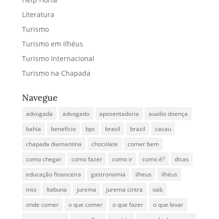
Literatura
Turismo
Turismo em Ilhéus
Turismo Internacional
Turismo na Chapada
Navegue
advogada
advogado
aposentadoria
auxilio doença
bahia
benefício
bpc
brasil
brazil
cacau
chapada diamantina
chocolate
comer bem
como chegar
como fazer
como ir
como é?
dicas
educação financeira
gastronomia
ilheus
ilhéus
inss
Itabuna
jurema
jurema cintra
oab
onde comer
o que comer
o que fazer
o que levar