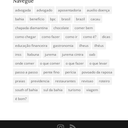
Navegue
advogada
advogado
aposentadoria
auxilio doença
bahia
benefício
bpc
brasil
brazil
cacau
chapada diamantina
chocolate
comer bem
como chegar
como fazer
como ir
como é?
dicas
educação financeira
gastronomia
ilheus
ilhéus
inss
Itabuna
jurema
jurema cintra
oab
onde comer
o que comer
o que fazer
o que levar
passo a passo
pente fino
perícia
povoado da raposa
praias
previdencia
restaurantes
revisao
roteiro
south of bahia
sul da bahia
turismo
viagem
é bom?