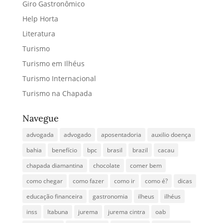
Giro Gastronômico
Help Horta
Literatura
Turismo
Turismo em Ilhéus
Turismo Internacional
Turismo na Chapada
Navegue
advogada
advogado
aposentadoria
auxilio doença
bahia
benefício
bpc
brasil
brazil
cacau
chapada diamantina
chocolate
comer bem
como chegar
como fazer
como ir
como é?
dicas
educação financeira
gastronomia
ilheus
ilhéus
inss
Itabuna
jurema
jurema cintra
oab