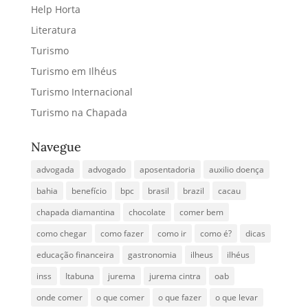
Help Horta
Literatura
Turismo
Turismo em Ilhéus
Turismo Internacional
Turismo na Chapada
Navegue
advogada
advogado
aposentadoria
auxilio doença
bahia
benefício
bpc
brasil
brazil
cacau
chapada diamantina
chocolate
comer bem
como chegar
como fazer
como ir
como é?
dicas
educação financeira
gastronomia
ilheus
ilhéus
inss
Itabuna
jurema
jurema cintra
oab
onde comer
o que comer
o que fazer
o que levar