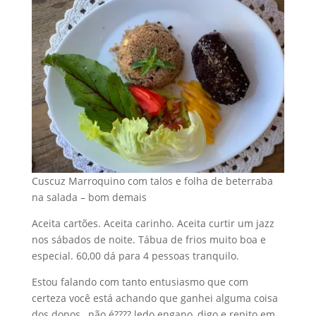
Cuscuz Marroquino com talos e folha de beterraba
na salada – bom demais
Aceita cartões. Aceita carinho. Aceita curtir um jazz
nos sábados de noite. Tábua de frios muito boa e
especial. 60,00 dá para 4 pessoas tranquilo.
Estou falando com tanto entusiasmo que com
certeza você está achando que ganhei alguma coisa
dos donos , não é???? ledo engano, digo e repito em