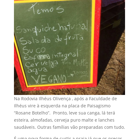
Na Rodovia Ilhéus Olivença , após a Faculdade de
Ilhéus vire à esquerda na placa de Paisagismo
“Rosane Botelho”. Pronto, leve sua canga, lá terá
esteira, almofadas, cerveja puro malte e lanches
saudáveis. Outras famílias vão preparadas com tudo.
É uma nova forma de curtir a praia já que os preços