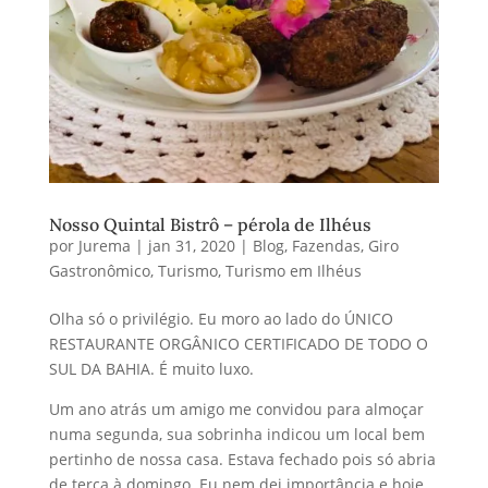
Nosso Quintal Bistrô – pérola de Ilhéus
por
Jurema
|
jan 31, 2020
|
Blog
,
Fazendas
,
Giro
Gastronômico
,
Turismo
,
Turismo em Ilhéus
Olha só o privilégio. Eu moro ao lado do ÚNICO
RESTAURANTE ORGÂNICO CERTIFICADO DE TODO O
SUL DA BAHIA. É muito luxo.
Um ano atrás um amigo me convidou para almoçar
numa segunda, sua sobrinha indicou um local bem
pertinho de nossa casa. Estava fechado pois só abria
de terça à domingo. Eu nem dei importância e hoje