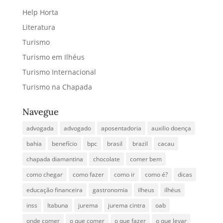
Help Horta
Literatura
Turismo
Turismo em Ilhéus
Turismo Internacional
Turismo na Chapada
Navegue
advogada
advogado
aposentadoria
auxilio doença
bahia
benefício
bpc
brasil
brazil
cacau
chapada diamantina
chocolate
comer bem
como chegar
como fazer
como ir
como é?
dicas
educação financeira
gastronomia
ilheus
ilhéus
inss
Itabuna
jurema
jurema cintra
oab
onde comer
o que comer
o que fazer
o que levar