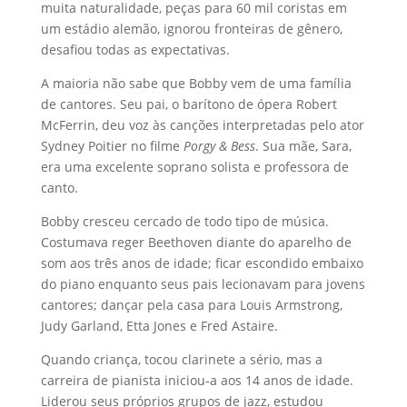
muita naturalidade, peças para 60 mil coristas em
um estádio alemão, ignorou fronteiras de gênero,
desafiou todas as expectativas.
A maioria não sabe que Bobby vem de uma família
de cantores. Seu pai, o barítono de ópera Robert
McFerrin, deu voz às canções interpretadas pelo ator
Sydney Poitier no filme
Porgy & Bess
. Sua mãe, Sara,
era uma excelente soprano solista e professora de
canto.
Bobby cresceu cercado de todo tipo de música.
Costumava reger Beethoven diante do aparelho de
som aos três anos de idade; ficar escondido embaixo
do piano enquanto seus pais lecionavam para jovens
cantores; dançar pela casa para Louis Armstrong,
Judy Garland, Etta Jones e Fred Astaire.
Quando criança, tocou clarinete a sério, mas a
carreira de pianista iniciou‐a aos 14 anos de idade.
Liderou seus próprios grupos de jazz, estudou