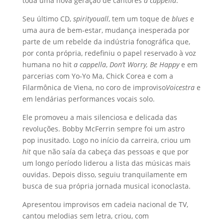
toda uma nova geração de cantores
a cappella
.
Seu último CD,
spirityouall
, tem um toque de
blues
e
uma aura de bem‐estar, mudança inesperada por
parte de um rebelde da indústria fonográfica que,
por conta própria, redefiniu o papel reservado à voz
humana no hit
a cappella
,
Don’t Worry, Be Happy
e em
parcerias com Yo‐Yo Ma, Chick Corea e com a
Filarmônica de Viena, no coro de improviso
Voicestra
e
em lendárias performances vocais solo.
Ele promoveu a mais silenciosa e delicada das
revoluções. Bobby McFerrin sempre foi um astro
pop inusitado. Logo no início da carreira, criou um
hit
que não saía da cabeça das pessoas e que por
um longo período liderou a lista das músicas mais
ouvidas. Depois disso, seguiu tranquilamente em
busca de sua própria jornada musical iconoclasta.
Apresentou improvisos em cadeia nacional de TV,
cantou melodias sem letra, criou, com