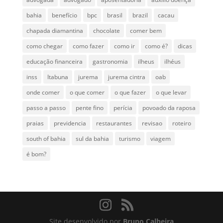
bahia
benefício
bpc
brasil
brazil
cacau
chapada diamantina
chocolate
comer bem
como chegar
como fazer
como ir
como é?
dicas
educação financeira
gastronomia
ilheus
ilhéus
inss
Itabuna
jurema
jurema cintra
oab
onde comer
o que comer
o que fazer
o que levar
passo a passo
pente fino
perícia
povoado da raposa
praias
previdencia
restaurantes
revisao
roteiro
south of bahia
sul da bahia
turismo
viagem
é bom?
Site desenvolvido por
Bruno Calheira