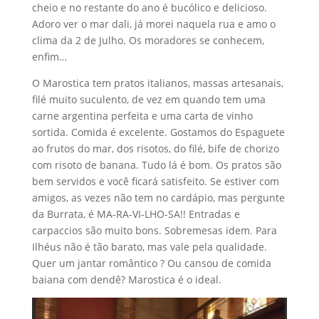
cheio e no restante do ano é bucólico e delicioso.
Adoro ver o mar dali, já morei naquela rua e amo o
clima da 2 de Julho. Os moradores se conhecem,
enfim…
O Marostica tem pratos italianos, massas artesanais,
filé muito suculento, de vez em quando tem uma
carne argentina perfeita e uma carta de vinho
sortida. Comida é excelente. Gostamos do Espaguete
ao frutos do mar, dos risotos, do filé, bife de chorizo
com risoto de banana. Tudo lá é bom. Os pratos são
bem servidos e você ficará satisfeito. Se estiver com
amigos, as vezes não tem no cardápio, mas pergunte
da Burrata, é MA-RA-VI-LHO-SA!! Entradas e
carpaccios são muito bons. Sobremesas idem. Para
Ilhéus não é tão barato, mas vale pela qualidade.
Quer um jantar romântico ? Ou cansou de comida
baiana com dendê? Marostica é o ideal.