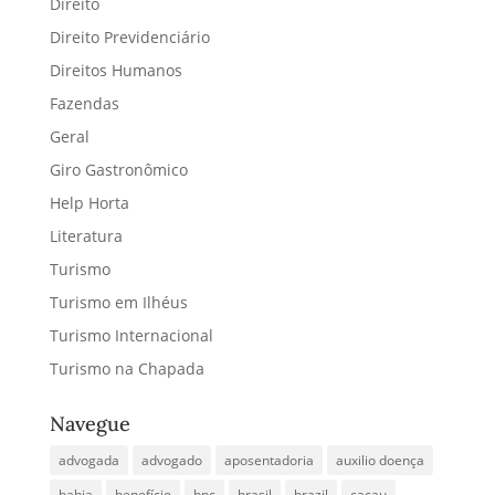
Direito
Direito Previdenciário
Direitos Humanos
Fazendas
Geral
Giro Gastronômico
Help Horta
Literatura
Turismo
Turismo em Ilhéus
Turismo Internacional
Turismo na Chapada
Navegue
advogada
advogado
aposentadoria
auxilio doença
bahia
benefício
bpc
brasil
brazil
cacau