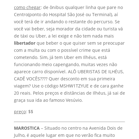
como chegar
: de ônibus qualquer linha que pare no
Centro(ponto do Hospital São José ou Terminal), aí
você terá de ir andando o restante do percurso. Se
você vai beber, seja morador da cidade ou turista vá
de táxi ou Uber, a lei exige e não tem nada mais
libertador
que beber o que quiser sem se preocupar
com a multa ou com o possível crime que está
cometendo. Sim, já tem Uber em Ilhéus, está
funcionando meio capengando, muitas vezes não
aparece carro disponível. ALÔ UBERISTAS DE ILHÉUS,
CADÊ VOCÊS???? Quer desconto em sua primeira
viagem? Use o código MSHW1TZYUE e de cara ganhe
20 reais. Pelos preços e distâncias de Ilhéus, já sai de
graça sua ida ao famoso Vesúvio.
preço
: $$
MAROSTICA
– Situado no centro na Avenida Dois de
Julho, é aquele lugar em que no verão fica muito