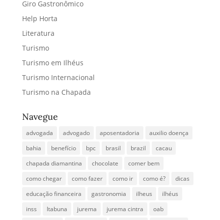
Giro Gastronômico
Help Horta
Literatura
Turismo
Turismo em Ilhéus
Turismo Internacional
Turismo na Chapada
Navegue
advogada
advogado
aposentadoria
auxilio doença
bahia
benefício
bpc
brasil
brazil
cacau
chapada diamantina
chocolate
comer bem
como chegar
como fazer
como ir
como é?
dicas
educação financeira
gastronomia
ilheus
ilhéus
inss
Itabuna
jurema
jurema cintra
oab