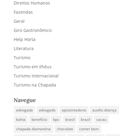
Direitos Humanos
Fazendas
Geral
Giro Gastronômico
Help Horta
Literatura
Turismo
Turismo em Ilhéus
Turismo Internacional
Turismo na Chapada
Navegue
advogada
advogado
aposentadoria
auxilio doença
bahia
benefício
bpc
brasil
brazil
cacau
chapada diamantina
chocolate
comer bem