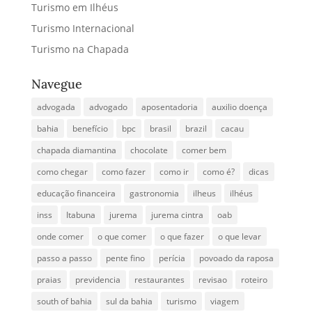
Turismo em Ilhéus
Turismo Internacional
Turismo na Chapada
Navegue
advogada
advogado
aposentadoria
auxilio doença
bahia
benefício
bpc
brasil
brazil
cacau
chapada diamantina
chocolate
comer bem
como chegar
como fazer
como ir
como é?
dicas
educação financeira
gastronomia
ilheus
ilhéus
inss
Itabuna
jurema
jurema cintra
oab
onde comer
o que comer
o que fazer
o que levar
passo a passo
pente fino
perícia
povoado da raposa
praias
previdencia
restaurantes
revisao
roteiro
south of bahia
sul da bahia
turismo
viagem