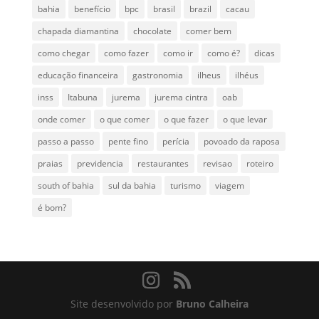
bahia
benefício
bpc
brasil
brazil
cacau
chapada diamantina
chocolate
comer bem
como chegar
como fazer
como ir
como é?
dicas
educação financeira
gastronomia
ilheus
ilhéus
inss
Itabuna
jurema
jurema cintra
oab
onde comer
o que comer
o que fazer
o que levar
passo a passo
pente fino
perícia
povoado da raposa
praias
previdencia
restaurantes
revisao
roteiro
south of bahia
sul da bahia
turismo
viagem
é bom?
Site desenvolvido por
Bruno Calheira