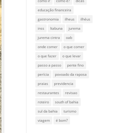
como ir
como é?
dicas
educação financeira
gastronomia
ilheus
ilhéus
inss
Itabuna
jurema
jurema cintra
oab
onde comer
o que comer
o que fazer
o que levar
passo a passo
pente fino
perícia
povoado da raposa
praias
previdencia
restaurantes
revisao
roteiro
south of bahia
sul da bahia
turismo
viagem
é bom?