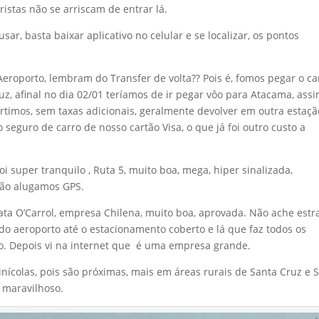
ristas não se arriscam de entrar lá.
sar, basta baixar aplicativo no celular e se localizar, os pontos
Aeroporto, lembram do Transfer de volta?? Pois é, fomos pegar o ca
uz, afinal no dia 02/01 teríamos de ir pegar vôo para Atacama, assi
timos, sem taxas adicionais, geralmente devolver em outra estaçã
 seguro de carro de nosso cartão Visa, o que já foi outro custo a
i super tranquilo , Ruta 5, muito boa, mega, hiper sinalizada,
não alugamos GPS.
ata O’Carrol, empresa Chilena, muito boa, aprovada. Não ache est
o aeroporto até o estacionamento coberto e lá que faz todos os
. Depois vi na internet que é uma empresa grande.
vinícolas, pois são próximas, mais em áreas rurais de Santa Cruz e 
e maravilhoso.