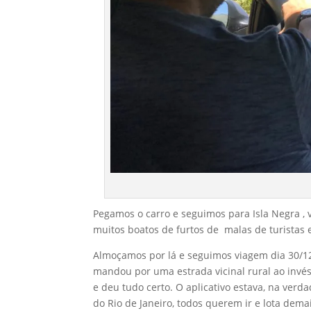
Pegamos o carro e seguimos para Isla Negra ,
muitos boatos de furtos de malas de turistas 
Almoçamos por lá e seguimos viagem dia 30/12
mandou por uma estrada vicinal rural ao invé
e deu tudo certo. O aplicativo estava, na ver
do Rio de Janeiro, todos querem ir e lota d