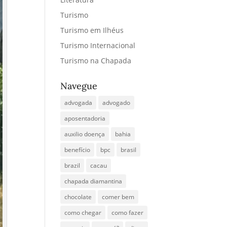
Turismo
Turismo em Ilhéus
Turismo Internacional
Turismo na Chapada
Navegue
advogada
advogado
aposentadoria
auxilio doença
bahia
benefício
bpc
brasil
brazil
cacau
chapada diamantina
chocolate
comer bem
como chegar
como fazer