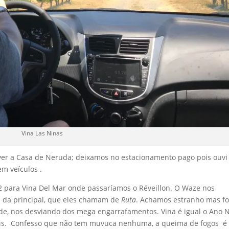
Vina Las Ninas
 ver a Casa de Neruda; deixamos no estacionamento pago pois ouvi
em veículos .
 para Vina Del Mar onde passaríamos o Réveillon. O Waze nos
s da principal, que eles chamam de
Ruta
. Achamos estranho mas f
dade, nos desviando dos mega engarrafamentos. Vina é igual o Ano 
emais. Confesso que não tem muvuca nenhuma, a queima de fogos é