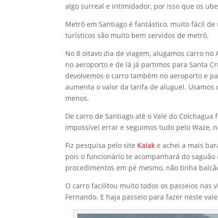
algo surreal e intimidador, por isso que os ube
Metrô em Santiago é fantástico, muito fácil de u
turísticos são muito bem servidos de metrô.
No 8 oitavo dia de viagem, alugamos carro no 
no aeroporto e de lá já partimos para Santa Cr
devolvemos o carro também no aeroporto e par
aumenta o valor da tarifa de aluguel. Usamos o
menos.
De carro de Santiago até o Vale do Colchagua fo
impossível errar e seguimos tudo pelo Waze, 
Fiz pesquisa pelo site
Kaiak
e achei a mais bar
pois o funcionário te acompanhará do saguão d
procedimentos em pé mesmo, não tinha balcão
O carro facilitou muito todos os passeios nas 
Fernando. E haja passeio para fazer neste val