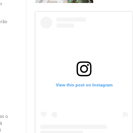
er
erão
View this post on Instagram
os o
já
i