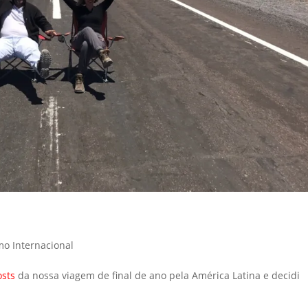
mo Internacional
osts
da nossa viagem de final de ano pela América Latina e decidi