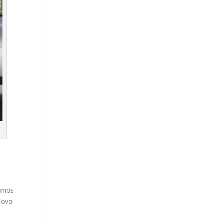
omos
Novo