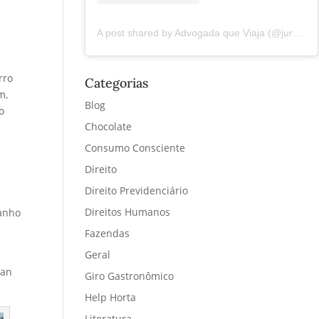
A post shared by Advogada que Viaja (@juremacintra)
rro
Categorias
m,
Blog
o
Chocolate
Consumo Consciente
Direito
Direito Previdenciário
Direitos Humanos
ranho
Fazendas
Geral
San
Giro Gastronômico
Help Horta
Literatura