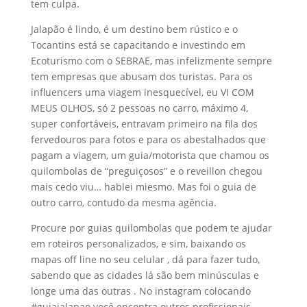
tem culpa.
Jalapão é lindo, é um destino bem rústico e o
Tocantins está se capacitando e investindo em
Ecoturismo com o SEBRAE, mas infelizmente sempre
tem empresas que abusam dos turistas. Para os
influencers uma viagem inesquecível, eu VI COM
MEUS OLHOS, só 2 pessoas no carro, máximo 4,
super confortáveis, entravam primeiro na fila dos
fervedouros para fotos e para os abestalhados que
pagam a viagem, um guia/motorista que chamou os
quilombolas de “preguiçosos” e o reveillon chegou
mais cedo viu… hablei miesmo. Mas foi o guia de
outro carro, contudo da mesma agência.
Procure por guias quilombolas que podem te ajudar
em roteiros personalizados, e sim, baixando os
mapas off line no seu celular , dá para fazer tudo,
sabendo que as cidades lá são bem minúsculas e
longe uma das outras . No instagram colocando
#guiajalapao você encontra outros profissionais