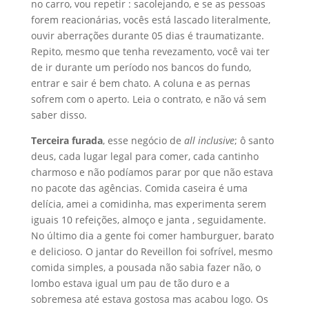
no carro, vou repetir : sacolejando, e se as pessoas
forem reacionárias, vocês está lascado literalmente,
ouvir aberrações durante 05 dias é traumatizante.
Repito, mesmo que tenha revezamento, você vai ter
de ir durante um período nos bancos do fundo,
entrar e sair é bem chato. A coluna e as pernas
sofrem com o aperto. Leia o contrato, e não vá sem
saber disso.
Terceira furada
, esse negócio de
all inclusive
; ô santo
deus, cada lugar legal para comer, cada cantinho
charmoso e não podíamos parar por que não estava
no pacote das agências. Comida caseira é uma
delícia, amei a comidinha, mas experimenta serem
iguais 10 refeições, almoço e janta , seguidamente.
No último dia a gente foi comer hamburguer, barato
e delicioso. O jantar do Reveillon foi sofrível, mesmo
comida simples, a pousada não sabia fazer não, o
lombo estava igual um pau de tão duro e a
sobremesa até estava gostosa mas acabou logo. Os