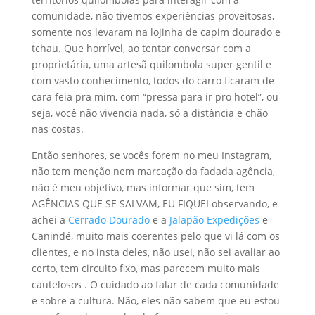
comunidade, não tivemos experiências proveitosas,
somente nos levaram na lojinha de capim dourado e
tchau. Que horrível, ao tentar conversar com a
proprietária, uma artesã quilombola super gentil e
com vasto conhecimento, todos do carro ficaram de
cara feia pra mim, com “pressa para ir pro hotel”, ou
seja, você não vivencia nada, só a distância e chão
nas costas.
Então senhores, se vocês forem no meu Instagram,
não tem menção nem marcação da fadada agência,
não é meu objetivo, mas informar que sim, tem
AGÊNCIAS QUE SE SALVAM, EU FIQUEI observando, e
achei a
Cerrado Dourado
e a
Jalapão Expedições
e
Canindé, muito mais coerentes pelo que vi lá com os
clientes, e no insta deles, não usei, não sei avaliar ao
certo, tem circuito fixo, mas parecem muito mais
cautelosos . O cuidado ao falar de cada comunidade
e sobre a cultura. Não, eles não sabem que eu estou