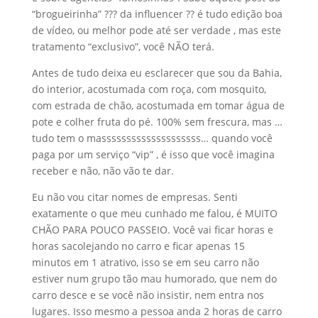
“brogueirinha” ??? da influencer ?? é tudo edição boa
de vídeo, ou melhor pode até ser verdade , mas este
tratamento “exclusivo”, você NÃO terá.
Antes de tudo deixa eu esclarecer que sou da Bahia,
do interior, acostumada com roça, com mosquito,
com estrada de chão, acostumada em tomar água de
pote e colher fruta do pé. 100% sem frescura, mas …
tudo tem o massssssssssssssssssss… quando você
paga por um serviço “vip” , é isso que você imagina
receber e não, não vão te dar.
Eu não vou citar nomes de empresas. Senti
exatamente o que meu cunhado me falou, é MUITO
CHÃO PARA POUCO PASSEIO. Você vai ficar horas e
horas sacolejando no carro e ficar apenas 15
minutos em 1 atrativo, isso se em seu carro não
estiver num grupo tão mau humorado, que nem do
carro desce e se você não insistir, nem entra nos
lugares. Isso mesmo a pessoa anda 2 horas de carro