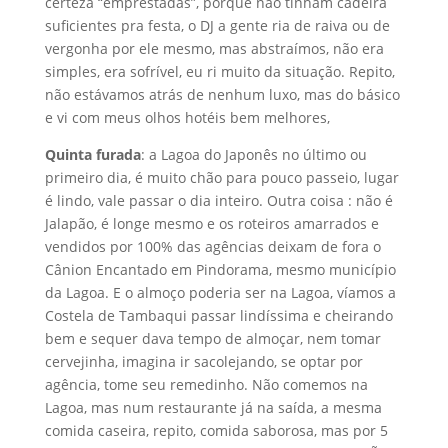
certeza “emprestadas”, porque não tinham cadeira
suficientes pra festa, o DJ a gente ria de raiva ou de
vergonha por ele mesmo, mas abstraímos, não era
simples, era sofrível, eu ri muito da situação. Repito,
não estávamos atrás de nenhum luxo, mas do básico
e vi com meus olhos hotéis bem melhores,
Quinta furada
: a Lagoa do Japonês no último ou
primeiro dia, é muito chão para pouco passeio, lugar
é lindo, vale passar o dia inteiro. Outra coisa : não é
Jalapão, é longe mesmo e os roteiros amarrados e
vendidos por 100% das agências deixam de fora o
Cânion Encantado em Pindorama, mesmo município
da Lagoa. E o almoço poderia ser na Lagoa, víamos a
Costela de Tambaqui passar lindíssima e cheirando
bem e sequer dava tempo de almoçar, nem tomar
cervejinha, imagina ir sacolejando, se optar por
agência, tome seu remedinho. Não comemos na
Lagoa, mas num restaurante já na saída, a mesma
comida caseira, repito, comida saborosa, mas por 5