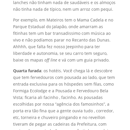
lanches não tinham nada de saudáveis e os almoços
não tinha nada de típico, nem um arroz com pequi.
Por exemplo, em Mateiros tem o Mama Cadela e no
Parque Estadual do Jalapão, onde amarram as
fitinhas tem um bar transadissimo com música ao
vivo e não podíamos parar no Recanto das Dunas.
Ahhhh, que falta fez nosso Jeepinho para ter
liberdade e autonomia, se seu carro tem seguro,
baixe os mapas
off line
e vá com um guia privado.
Quarta furada
: os hotéis. Você chega lá e descobre
que tem fervedouros com pousada ao lado, que tem
entrada exclusiva para os hóspedes sem filas, como
Formiga Ecolodge e a Pousada e Fervedouro Bela
Vista; ficaria ali facinho , facinho. As pousadas
escolhidas por nossa “agência dos famosinhos”, a
porta era tão fina que a gente ouvia tudo , corredor,
etc, torneira e chuveiro pingando e no reveillon
tiveram de pegar as cadeiras da Prefeitura, com