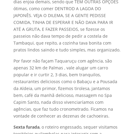
dias enjoa demais, sendo que TEM OUTRAS OPÇÕES
ótimas, como comer DENTROD A LAGOA DO
JAPONÊS. VEJA O DILEMA, SE A GENTE PEDISSE
COMIDA, TINHA DE ESPERAR E NÃO DAVA PARA IR
ATÉ A GRUTA, E FAZER PASSEIOS, se fizesse os
passeios não dava tempo de pedir a costela de
Tambaqui, que repito, a cozinha tava bonita com
pratos lindos saindo e tudo simples, mas organizado.
Por favor não façam Taquaruçu com agência, são
apenas 32 km de Palmas , vale alugar um carro
popular e ir curtir 2, 3 dias, bem tranquilos,
restaurantes deliciosos como o Babaçu e a Pousada
da Aldeia, um primor, fizemos tirolesa, jantamos
bem, café da manhã delicioso, massagem no Spa
Capim Santo, nada disso vivenciaríamos com
agências, que faz tudo cronometrado. Ficamos na
vontade de conhecer as dezenas de cachoeiras.
Sexta furada
, o roteiro engessado, sequer visitamos
territórios quilombolas para interagir com a