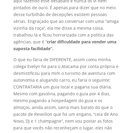
aqui fazendo esse desabafo e nunca os vi nem
pintados de ouro. É apenas para dizer que no meio
desse turbilhão de decepções existem pessoas
sérias. Engraçado que ao conversar com uma “amiga
vizinha da roça”, ela me disse a mesma coisa,
trabalhou lá e ficou horrorizada com a politica das
agências, que é “
criar dificuldade para vender uma
suposta facilidade”.
O que eu faria de DIFERENTE, assim como minha
colega Evelyn foi para o Atacama por conta própria e
desmistificou para mim o turismo de aventura com
autonomia e alugando carro, eu faria o seguinte:
CONTRATARIA um guia local e pagaria sua diária,
Mesmo com gasolina, pagando o guia por 4 dias,
mesmo pagando a hospedagem do guia e os
almoços, ainda assim, sairia mais barato do que o
pacote de Reveillon que foi um engano, “ceia de Ano
Novo, DJ e 1 champagne”, nem vou postar as fotos
para que vocês não reconheçam o lugar, eles não