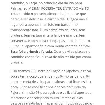
caminho, ou seja, no primeiro dia da ida para
Palmas, eu MESMA PODERIA TER ENTRADO via TO
130 , curtido o passeio, almoçado (um peixe que
parecia ser delicioso, e curtir o dia. A lagoa não é
lugar para apenas tirar foto em barquinho
transparente não. É um complexo de lazer, tem
tirolesa, tem restaurante, a lagoa é grande, tem
sorveteria, é bom para criança passar o dia inteiro.
Eu fiquei apaixonada e com muita vontade de ficar.
Essa foi a primeira furada.
Quando vi as placas no
caminho chega fiquei roxa de não ter ido por conta
própria.
E só ficamos 1:30 hora na Lagoa do Japonês, ô raiva,
vocês tem noção que andamos 04 horas de ida, 04
horas e meia de volta para Palmas e só ficamos lá 1
hora . Pior se você ficar nos bancos do fundo da
Pajero, sim, são 06 passageiros e vc fica lá apertado,
morrendo e sacolejando muito. Parece que as
pessoas se satisfazem apenas com fotos produzidas