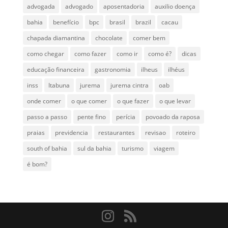
advogada
advogado
aposentadoria
auxilio doença
bahia
benefício
bpc
brasil
brazil
cacau
chapada diamantina
chocolate
comer bem
como chegar
como fazer
como ir
como é?
dicas
educação financeira
gastronomia
ilheus
ilhéus
inss
Itabuna
jurema
jurema cintra
oab
onde comer
o que comer
o que fazer
o que levar
passo a passo
pente fino
perícia
povoado da raposa
praias
previdencia
restaurantes
revisao
roteiro
south of bahia
sul da bahia
turismo
viagem
é bom?